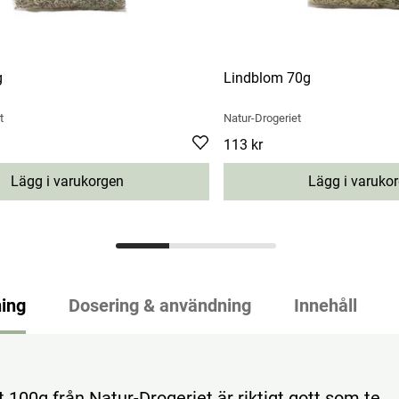
g
Lindblom 70g
t
Natur-Drogeriet
Pris
113 kr
:
113 kr
Lägg i varukorgen
Lägg i varuko
ing
Dosering & användning
Innehåll
 100g från Natur-Drogeriet är riktigt gott som te.