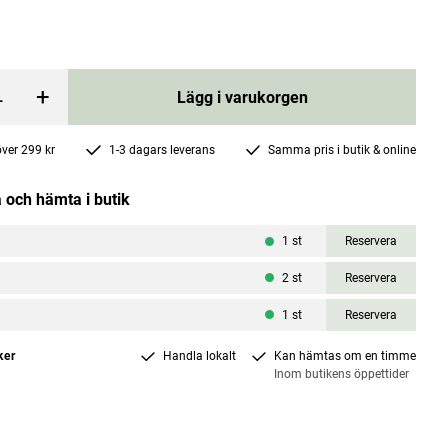
+
Lägg i varukorgen
 över 299 kr
1-3 dagars leverans
Samma pris i butik & online
lar
Rhinodoron Nose Spray 20ml
 och hämta i butik
Weleda
1
st
Reservera
Pris
139 kr
:
139 kr
2
st
Reservera
rgen
Lägg i varukorgen
a
1
st
Reservera
ker
Handla lokalt
Kan hämtas om en timme
Inom butikens öppettider