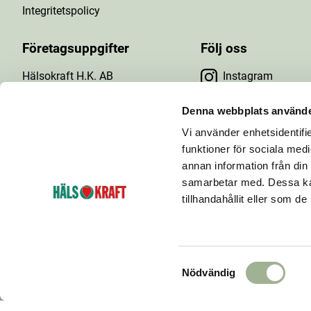
Integritetspolicy
Företagsuppgifter
Följ oss
Hälsokraft H.K. AB
Instagram
Tuna Gårdsväg 24
Facebook
147 43 Tumba
Denna webbplats använde
Org.nr: 556476-5971
Vi använder enhetsidentifie
YouTube
E-post: info@halsokraft.se
funktioner för sociala medi
annan information från din
samarbetar med. Dessa kan
tillhandahållit eller som d
Hälsokraft startades 1993 och är idag en kedja
bestående av ett 60-tal hälsokostbutiker som ägs och
drivs av fria handlare.
S
Nödvändig
a
m
TT-D9LKOKRC77U26FTDK4D0-Web-Tag-Pixel_Setup