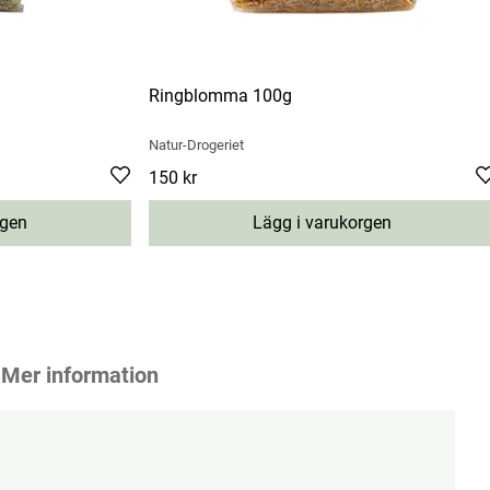
Ringblomma 100g
Natur-Drogeriet
Pris
150 kr
:
150 kr
rgen
Lägg i varukorgen
Mer information