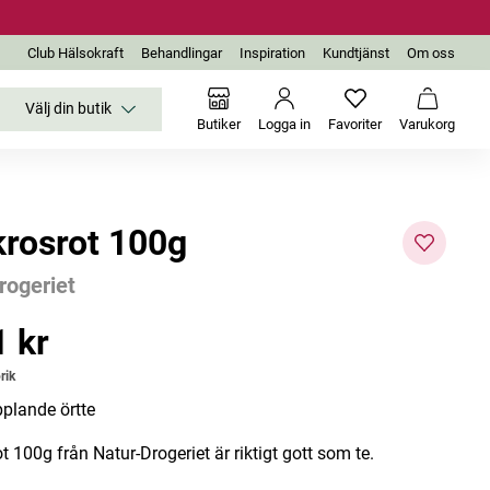
Club Hälsokraft
Behandlingar
Inspiration
Kundtjänst
Om oss
Välj din butik
Inga favoriter än
Varukor
Butiker
Logga in
Favoriter
Varukorg
rosrot 100g
rogeriet
1 kr
 kr
rik
plande örtte
 100g från Natur-Drogeriet är riktigt gott som te.