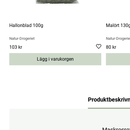
Hallonblad 100g
Malört 130
Natur-Drogeriet
Natur-Drogerie
Pris
103 kr
:
103 kr
Pris
80 kr
:
80 kr
Lägg i varukorgen
Produktbeskrivn
Maskrosrot