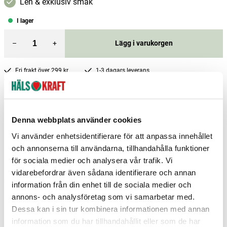
Len & exklusiv smak
I lager
–
+
Lägg i varukorgen
Fri frakt över 299 kr
1-3 dagars leverans
Samma pris i butik & online
Reservera och hämta i butik
Denna webbplats använder cookies
Boden
1
st
Reservera
Vi använder enhetsidentifierare för att anpassa innehållet
Charlottenberg
1
st
Reservera
och annonserna till användarna, tillhandahålla funktioner
Enköping
5
st
Reservera
för sociala medier och analysera vår trafik. Vi
vidarebefordrar även sådana identifierare och annan
Fler butiker
Kan hämtas om en timme
information från din enhet till de sociala medier och
Inom butikens öppettider
annons- och analysföretag som vi samarbetar med.
Dessa kan i sin tur kombinera informationen med annan
information som du har tillhandahållit eller som de har