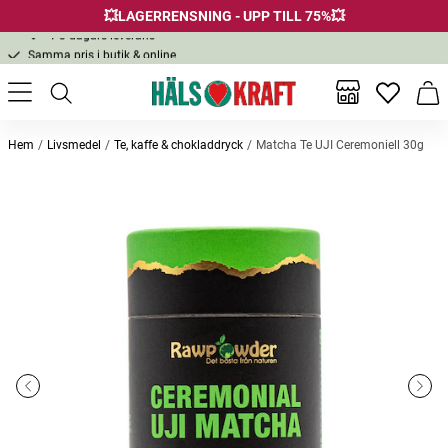
Fri frakt över 299 kr
💥LAGERRENSNING - UPP TILL 75%💥
1-3 dagars leverans
Samma pris i butik & online
Fri frakt över 299 kr
Inga favor
Varu
Hem
Livsmedel
Te, kaffe & chokladdryck
Matcha Te UJI Ceremoniell 30g
Andra köpte också
Bästsäljare
Matcha Set
Premium Kollagen 120 kapslar
Protein