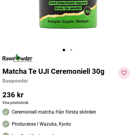
Carame
Rawpowder
Better You
Barebel
349 kr
349,01 kr
37 kr
Pris
:
349 kr
Pris
:
349,01 kr
Pris
:
37 kr
Lägg i varukorgen
Lägg i varukorgen
Matcha Te UJI Ceremoniell 30g
Rawpowder
Pris
236 kr
:
236 kr
Visa prishistorik
Ceremoniell matcha från första skörden
Produceras i Wazuka, Kyoto