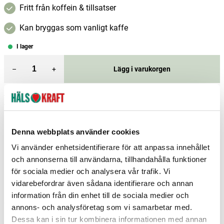
Fritt från koffein & tillsatser
Kan bryggas som vanligt kaffe
I lager
–
+
Lägg i varukorgen
Fri frakt över 299 kr
1-3 dagars leverans
Samma pris i butik & online
Reservera och hämta i butik
Denna webbplats använder cookies
Gislaved
2
st
Reservera
Vi använder enhetsidentifierare för att anpassa innehållet
och annonserna till användarna, tillhandahålla funktioner
Stockholm Upplands Väsby
1
st
Reservera
för sociala medier och analysera vår trafik. Vi
vidarebefordrar även sådana identifierare och annan
Strängnäs
2
st
Reservera
information från din enhet till de sociala medier och
Fler butiker
Kan hämtas om en timme
annons- och analysföretag som vi samarbetar med.
Inom butikens öppettider
Dessa kan i sin tur kombinera informationen med annan