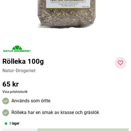
Örtagubben
Maria Treben
Crear
94 kr
198 kr
94 kr
Pris
:
94 kr
Pris
:
198 kr
Pris
:
94 kr
Lägg i varukorgen
Lägg i varukorgen
Rölleka 100g
Natur-Drogeriet
Pris
65 kr
:
65 kr
Visa prishistorik
Används som örtte
Rölleka har en smak av krasse och gräslök
I lager