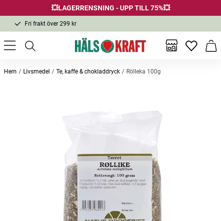
💥LAGERRENSNING - UPP TILL 75%💥
Fri frakt över 299 kr
1-3 dagars leverans
Samma pris i butik & online
Inga favor
Varu
Fri frakt över 299 kr
Hem
Livsmedel
Te, kaffe & chokladdryck
Rölleka 100g
Andra köpte också
Daggkåpa hel ört eko 50g
Svenskdroppsörter Maria Treben
Johann