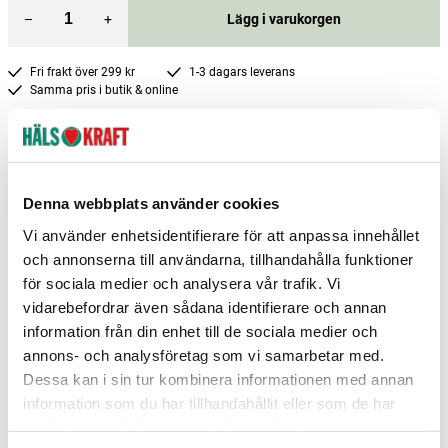
–
+
Lägg i varukorgen
Fri frakt över 299 kr
1-3 dagars leverans
Samma pris i butik & online
Reservera och hämta i butik
Charlottenberg
4
st
Reservera
Denna webbplats använder cookies
Gävle
3
st
Reservera
Vi använder enhetsidentifierare för att anpassa innehållet
Karlshamn
3
st
Reservera
och annonserna till användarna, tillhandahålla funktioner
för sociala medier och analysera vår trafik. Vi
Fler butiker
Kan hämtas om en timme
vidarebefordrar även sådana identifierare och annan
Inom butikens öppettider
information från din enhet till de sociala medier och
annons- och analysföretag som vi samarbetar med.
Dessa kan i sin tur kombinera informationen med annan
information som du har tillhandahållit eller som de har
samlat in när du har använt deras tjänster.
Relaterade produkter