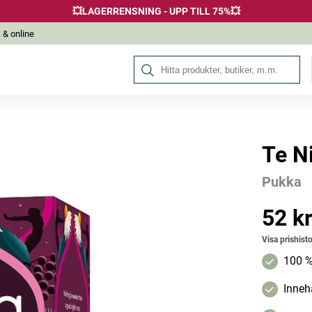
💥LAGERRENSNING - UPP TILL 75%💥
 & online
Sök på Hälsokraft
Te N
Andra köpte också
Pukka
-10%
52 k
Pris
:
52 kr
Visa prishisto
100 %
Inneh