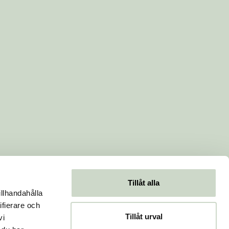
Tillåt alla
illhandahålla
ifierare och
Tillåt urval
vi