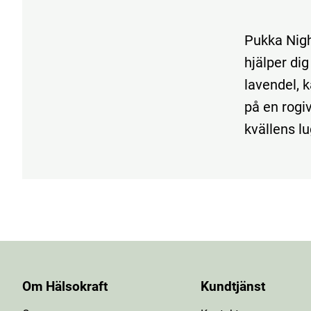
Pukka Nigh
hjälper di
lavendel, 
på en rogi
kvällens l
Om Hälsokraft
Kundtjänst