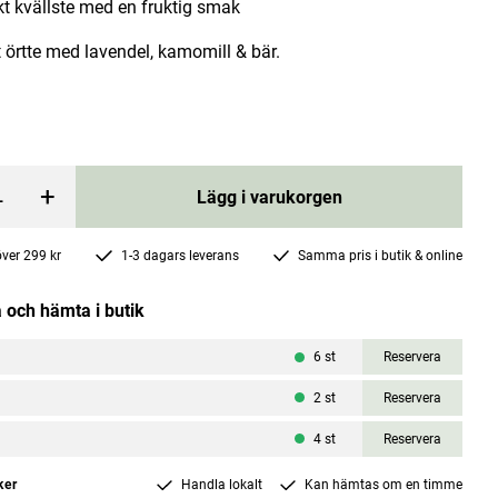
kt kvällste med en fruktig smak
 örtte med lavendel, kamomill & bär.
+
Kycklingbuljong påse 350ml
Lägg i varukorgen
Sthl
 över 299 kr
1-3 dagars leverans
Samma pris i butik & online
 price
:
179 kr
Pris
56 kr
:
56 kr
 och hämta i butik
rgen
Lägg i varukorgen
6
st
Reservera
2
st
Reservera
4
st
Reservera
ker
Handla lokalt
Kan hämtas om en timme