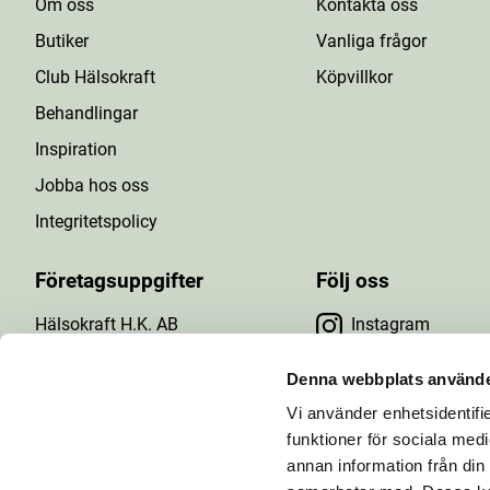
Om oss
Kontakta oss
Butiker
Vanliga frågor
Club Hälsokraft
Köpvillkor
Behandlingar
Inspiration
Jobba hos oss
Integritetspolicy
Företagsuppgifter
Följ oss
Hälsokraft H.K. AB
Instagram
Tuna Gårdsväg 24
Facebook
147 43 Tumba
Denna webbplats använde
Org.nr: 556476-5971
Vi använder enhetsidentifie
YouTube
E-post: info@halsokraft.se
funktioner för sociala medi
annan information från din