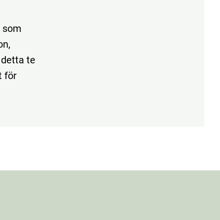
te som
on,
 detta te
 för