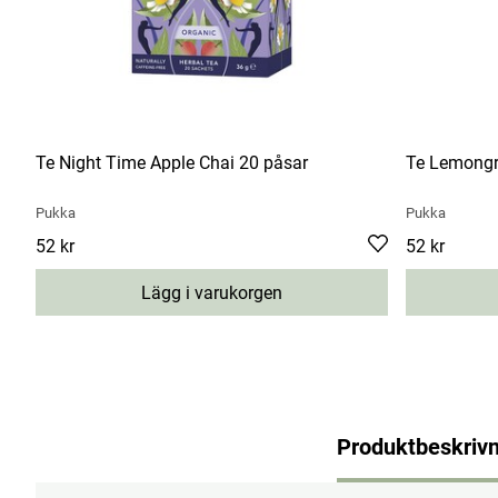
Te Night Time Apple Chai 20 påsar
Te Lemongr
Pukka
Pukka
Pris
52 kr
:
52 kr
Pris
52 kr
:
52 kr
Lägg i varukorgen
Produktbeskrivn