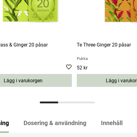
ass & Ginger 20 påsar
Te Three Ginger 20 påsar
Pukka
Pris
52 kr
:
52 kr
Lägg i varukorgen
Lägg i varuko
ing
Dosering & användning
Innehåll