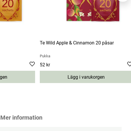
Te Wild Apple & Cinnamon 20 påsar
Pukka
Pris
52 kr
:
52 kr
rgen
Lägg i varukorgen
Mer information