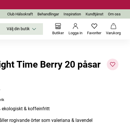
Club Hälsokraft
Behandlingar
Inspiration
Kundtjänst
Om oss
Välj din butik
Inga favoriter än
Varukor
Butiker
Logga in
Favoriter
Varukorg
ight Time Berry 20 påsar
r
Bästsäljare
rik
 ekologiskt & koffeinfritt
åller rogivande örter som valeriana & lavendel