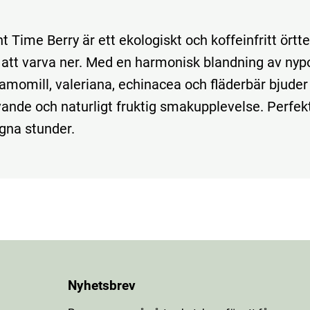
t Time Berry är ett ekologiskt och koffeinfritt ört
g att varva ner. Med en harmonisk blandning av nyp
kamomill, valeriana, echinacea och fläderbär bjuder
vande och naturligt fruktig smakupplevelse. Perfekt
ugna stunder.
Nyhetsbrev