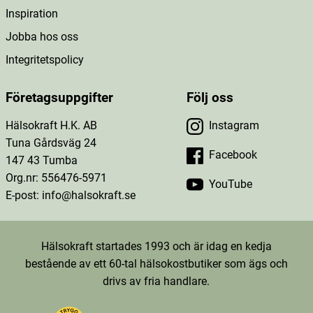
Inspiration
Jobba hos oss
Integritetspolicy
Företagsuppgifter
Följ oss
Hälsokraft H.K. AB
Instagram
Tuna Gårdsväg 24
Facebook
147 43 Tumba
Org.nr: 556476-5971
YouTube
E-post: info@halsokraft.se
Hälsokraft startades 1993 och är idag en kedja
bestående av ett 60-tal hälsokostbutiker som ägs och
drivs av fria handlare.