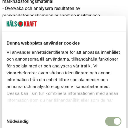
marknadsföringsmaterial.
• Övervaka och analysera resultaten av
marknadsföringskampanjer samt ge insikter och
rekommendationer för förbättringar.
• Stötta hanteringen av Hälsokrafts sociala mediekonton,
inklusive planering av inlägg och interaktion med följare.
Denna webbplats använder cookies
• Assistera övrig marknadsorganisation vid behov.
Vi använder enhetsidentifierare för att anpassa innehållet
Kvalifikationer
och annonserna till användarna, tillhandahålla funktioner
• God förståelse för digital marknadsföring och dess bästa
för sociala medier och analysera vår trafik. Vi
vidarebefordrar även sådana identifierare och annan
praxis.
information från din enhet till de sociala medier och
• Utmärkta skriftliga och muntliga
annons- och analysföretag som vi samarbetar med.
kommunikationsfärdigheter.
Dessa kan i sin tur kombinera informationen med annan
• Kreativ tänkare med sinne för detaljer.
information som du har tillhandahållit eller som de har
• Erfarenhet av sociala medieplattformar (Facebook, TikTok,
samlat in när du har använt deras tjänster.
Instagram, LinkedIn, etc.).
S
• Grundläggande kunskaper i analysverktyg för
Nödvändig
a
marknadsföring (Google Analytics, sociala medier-