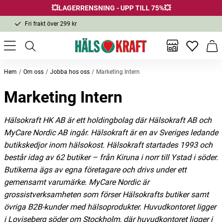
💥LAGERRENSNING - UPP TILL 75%💥
Fri frakt över 299 kr
1-3 dagars leverans
Samma pris i butik & online
Inga favor
Varu
Fri frakt över 299 kr
Hem
Om oss
Jobba hos oss
Marketing Intern
Marketing Intern
Hälsokraft HK AB är ett holdingbolag där Hälsokraft AB och
MyCare Nordic AB ingår. Hälsokraft är en av Sveriges ledande
butikskedjor inom hälsokost. Hälsokraft startades 1993 och
består idag av 62 butiker – från Kiruna i norr till Ystad i söder.
Butikerna ägs av egna företagare och drivs under ett
gemensamt varumärke. MyCare Nordic är
grossistverksamheten som förser Hälsokrafts butiker samt
övriga B2B-kunder med hälsoprodukter. Huvudkontoret ligger
i Loviseberg söder om Stockholm, där huvudkontoret ligger i