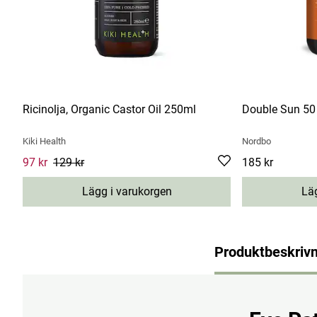
Ricinolja, Organic Castor Oil 250ml
Double Sun 50
Kiki Health
Nordbo
Current price
97 kr
129 kr
:
97 kr
Previous price
:
129 kr
Pris
185 kr
:
185 kr
Lägg i varukorgen
Läg
Produktbeskrivn