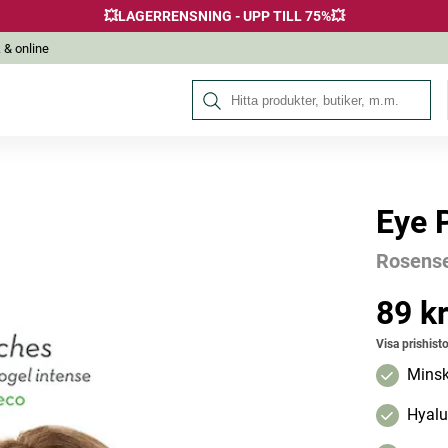
💥LAGERRENSNING - UPP TILL 75%💥
 & online
Sök på Hälsokraft
Eye 
Andra köpte också
Rosense
-10%
89 k
Pris
:
89 kr
Visa prishisto
Minsk
Hyalu