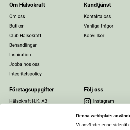
Om Hälsokraft
Kundtjänst
Om oss
Kontakta oss
Butiker
Vanliga frågor
Club Hälsokraft
Köpvillkor
Behandlingar
Inspiration
Jobba hos oss
Integritetspolicy
Företagsuppgifter
Följ oss
Hälsokraft H.K. AB
Instagram
Tuna Gårdsväg 24
Facebook
147 43 Tumba
Denna webbplats använde
Org.nr: 556476-5971
Vi använder enhetsidentifie
YouTube