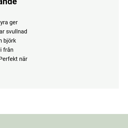
tande
yra ger
kar svullnad
n björk
i från
 Perfekt när