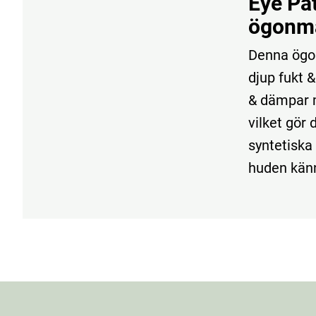
Eye Pa
ögonma
Denna ögon
djup fukt &
& dämpar m
vilket gör 
syntetiska 
huden känn