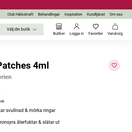
Club Hälsokraft
Behandlingar
Inspiration
Kundtjänst
Om oss
Välj din butik
Inga favoriter än
Varukor
Butiker
Logga in
Favoriter
Varukorg
Patches 4ml
rien
-48%
r
Bästsäljare
rik
ar svullnad & mörka ringar
ronsyra återfuktar & slätar ut