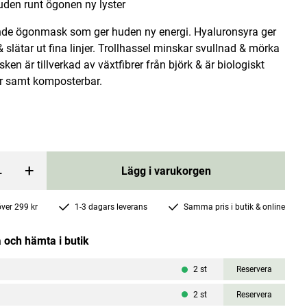
uden runt ögonen ny lyster
nde ögonmask som ger huden ny energi. Hyaluronsyra ger
& slätar ut fina linjer. Trollhassel minskar svullnad & mörka
sken är tillverkad av växtfibrer från björk & är biologiskt
r samt komposterbar.
Vattenfilter kanna 2,4 L Antracitgrå
Dafi
+
 price
:
339 kr
Current price
119 kr
229 kr
:
119 kr
Previous price
:
229 kr
Lägg i varukorgen
rgen
Lägg i varukorgen
 över 299 kr
1-3 dagars leverans
Samma pris i butik & online
 och hämta i butik
2
st
Reservera
2
st
Reservera