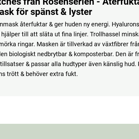
tches från Rosenserien - Återfuk
sk för spänst & lyster
mask återfuktar & ger huden ny energi. Hyalurons
 hjälper till att släta ut fina linjer. Trollhassel mins
örka ringar. Masken är tillverkad av växtfibrer frå
den biologiskt nedbrytbar & komposterbar. Den är fr
tillsatser & passar alla hudtyper även känslig hud.
s trött & behöver extra fukt.