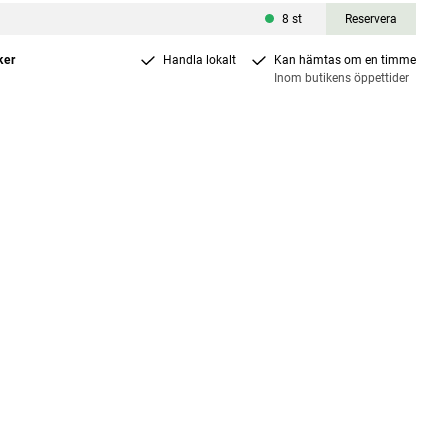
8
st
Reservera
ker
Handla lokalt
Kan hämtas om en timme
Inom butikens öppettider