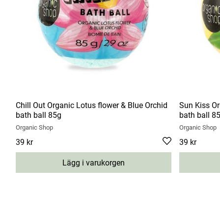
Chill Out Organic Lotus flower & Blue Orchid
Sun Kiss Or
bath ball 85g
bath ball 8
Organic Shop
Organic Shop
Pris
39 kr
:
39 kr
Pris
39 kr
:
39 kr
Lägg i varukorgen