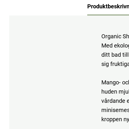
Produktbeskrivn
Organic Sh
Med ekolog
ditt bad ti
sig frukti
Mango- och
huden mjuk
vårdande 
minisemest
kroppen ny