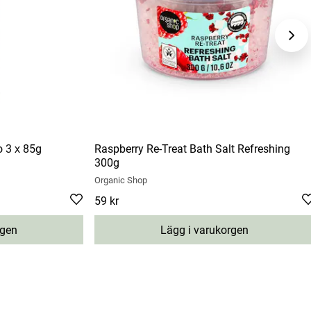
 3 х 85g
Raspberry Re-Treat Bath Salt Refreshing
300g
Organic Shop
Pris
59 kr
:
59 kr
rgen
Lägg i varukorgen