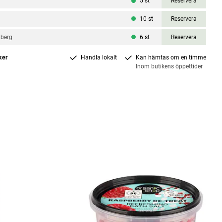
5
st
Reservera
10
st
Reservera
nberg
6
st
Reservera
ker
Handla lokalt
Kan hämtas om en timme
Inom butikens öppettider