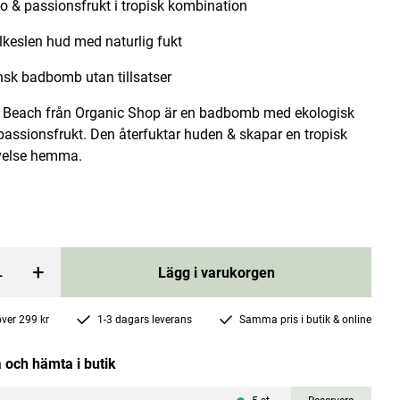
 & passionsfrukt i tropisk kombination
ilkeslen hud med naturlig fukt
sk badbomb utan tillsatser
 Beach från Organic Shop är en badbomb med ekologisk
assionsfrukt. Den återfuktar huden & skapar en tropisk
lja 10ml
Calendula Body Lotion 200ml
velse hemma.
Weleda
Pris
179 kr
:
179 kr
rgen
Lägg i varukorgen
+
Lägg i varukorgen
 över 299 kr
1-3 dagars leverans
Samma pris i butik & online
 och hämta i butik