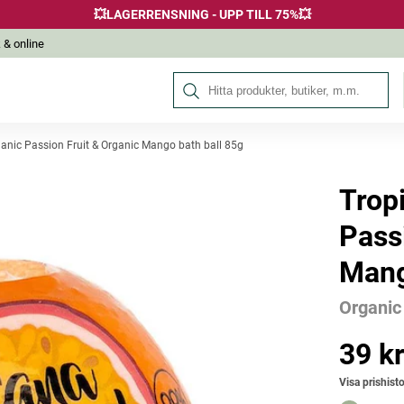
💥LAGERRENSNING - UPP TILL 75%💥
 & online
Sök på Hälsokraft
anic Passion Fruit & Organic Mango bath ball 85g
Trop
Andra köpte också
Pass
Mang
Organic
39 k
Pris
:
39 kr
Visa prishisto