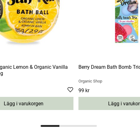
ganic Lemon & Organic Vanilla
Berry Dream Bath Bomb Trio
5g
Organic Shop
Pris
99 kr
:
99 kr
Lägg i varukorgen
Lägg i varuko