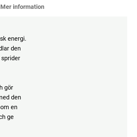
Mer information
sk energi.
dlar den
 sprider
h gör
 med den
som en
ch ge