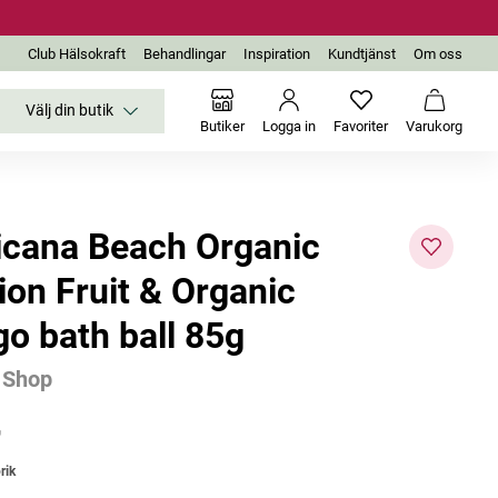
Club Hälsokraft
Behandlingar
Inspiration
Kundtjänst
Om oss
Välj din butik
Inga favoriter än
Varukor
Butiker
Logga in
Favoriter
Varukorg
icana Beach Organic
ion Fruit & Organic
o bath ball 85g
 Shop
r
rik