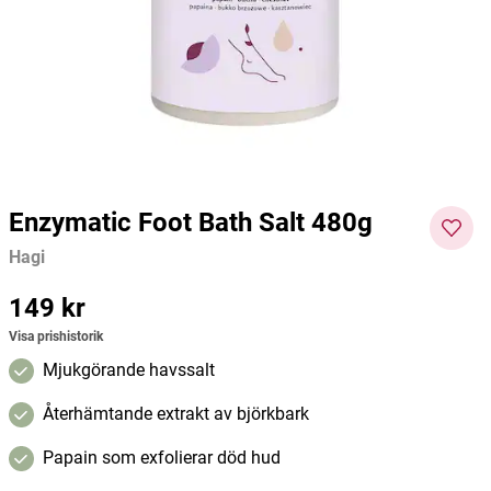
Face Hot Scrub Deep Cleansing
Bio-Marin Plus 180 kapslar
Vitami
75ml
Body S
Dr. Konopka's
Pharma Nord
Organi
59 kr
378 kr
69 kr
Pris
:
59 kr
Pris
:
378 kr
Pris
:
69 kr
Lägg i varukorgen
Lägg i varukorgen
Enzymatic Foot Bath Salt 480g
Hagi
Pris
149 kr
:
149 kr
Visa prishistorik
Mjukgörande havssalt
Återhämtande extrakt av björkbark
Papain som exfolierar död hud