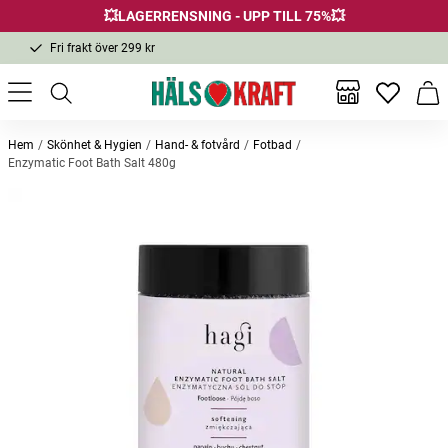
💥LAGERRENSNING - UPP TILL 75%💥
Fri frakt över 299 kr
1-3 dagars leverans
Samma pris i butik & online
Inga favor
Varu
Fri frakt över 299 kr
Hem
Skönhet & Hygien
Hand- & fotvård
Fotbad
Enzymatic Foot Bath Salt 480g
Andra köpte också