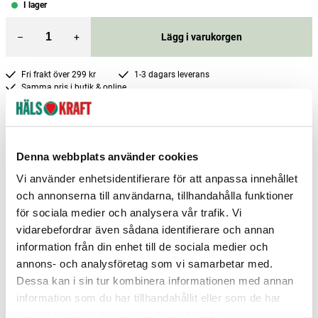
I lager
–
+
Lägg i varukorgen
Fri frakt över 299 kr
1-3 dagars leverans
Samma pris i butik & online
Reservera och hämta i butik
Boden
3
st
Reservera
Denna webbplats använder cookies
Hedemora
2
st
Reservera
Vi använder enhetsidentifierare för att anpassa innehållet
och annonserna till användarna, tillhandahålla funktioner
Kiruna
3
st
Reservera
för sociala medier och analysera vår trafik. Vi
Fler butiker
Kan hämtas om en timme
vidarebefordrar även sådana identifierare och annan
Inom butikens öppettider
information från din enhet till de sociala medier och
annons- och analysföretag som vi samarbetar med.
Dessa kan i sin tur kombinera informationen med annan
information som du har tillhandahållit eller som de har
samlat in när du har använt deras tjänster.