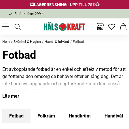
💥LAGERRENSNING - UPP TILL 75%💥
Fri frakt över 299 kr
1-3 dagars leverans
Samma pris i butik & online
Inga favor
Varu
Fri frakt över 299 kr
Hem
Skönhet & Hygien
Hand- & fotvård
Fotbad
Fotbad
Ett avkopplande fotbad är en enkel och effektiv metod för att
ge fötterna den omsorg de behöver efter en lång dag. Det är
inte bara avslappnande och uppfriskande, utan kan också
bidra till att förbättra fotens hälsa och mjuka upp huden. Att
Läs mer
unna sig ett regelbundet fotbad kan vara en trevlig ritual som
ger en känsla av välbefinnande och lugn.
Fotbad
Fotkräm
Handkräm
Handtvål
Upptäck våra fotbad som är
uppblåsbara
eller
vikbara
, där
båda fötterna får plats. Fyll dem med varmt vatten, inte för