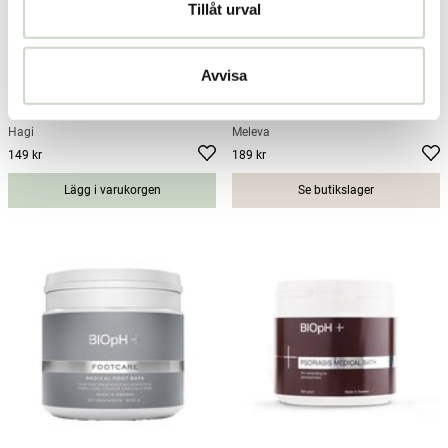
Tillåt urval
Avvisa
Enzymatic Foot Bath Salt 480g
Duschmatta med sugproppar &
fotborste
Hagi
Meleva
149 kr
189 kr
Pris
:
149 kr
Pris
:
189 kr
Lägg i varukorgen
Se butikslager