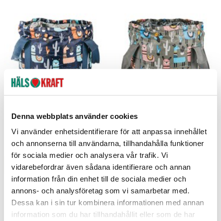
avslappnande och uppfriskande samtidigt som det kan
förbättra fotens hälsa och mjukgöra huden. Med några enkla
ingredienser och lite tid kan du skapa en trevlig ritual som ger
en känsla av välbefinnande och lugn. Så varför inte unna dig
själv ett avkopplande fotbad idag? Dina fötter kommer att
tacka dig!
Fotbad Vikbart Mörkblå Lama
Fotbad Vikbart Grå Lama
Denna webbplats använder cookies
Vi använder enhetsidentifierare för att anpassa innehållet
Palmetten
Palmetten
och annonserna till användarna, tillhandahålla funktioner
179 kr
179 kr
Pris
:
179 kr
Pris
:
179 kr
för sociala medier och analysera vår trafik. Vi
Lägg i varukorgen
Se butikslager
vidarebefordrar även sådana identifierare och annan
information från din enhet till de sociala medier och
annons- och analysföretag som vi samarbetar med.
Dessa kan i sin tur kombinera informationen med annan
information som du har tillhandahållit eller som de har