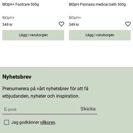
BIOpH+ Footcare 500g
BIOpH Psoriasis medical bath 500g
BIOpH+
BIOpH+
349 kr
349 kr
Pris
:
349 kr
Pris
:
349 kr
Lägg i varukorgen
Lägg i varukorgen
Nyhetsbrev
Prenumerera på vårt nyhetsbrev för att få
erbjudanden, nyheter och inspiration.
Jag godkänner
villkoren
.