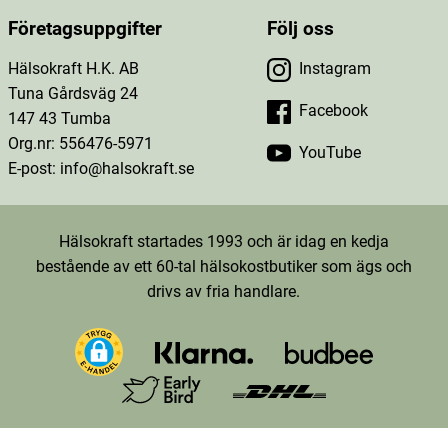
Företagsuppgifter
Följ oss
Hälsokraft H.K. AB
Instagram
Tuna Gårdsväg 24
Facebook
147 43 Tumba
Org.nr: 556476-5971
YouTube
E-post: info@halsokraft.se
Hälsokraft startades 1993 och är idag en kedja
bestående av ett 60-tal hälsokostbutiker som ägs och
drivs av fria handlare.
TT-D9LKOKRC77U26FTDK4D0-Web-Tag-Pixel_Setup