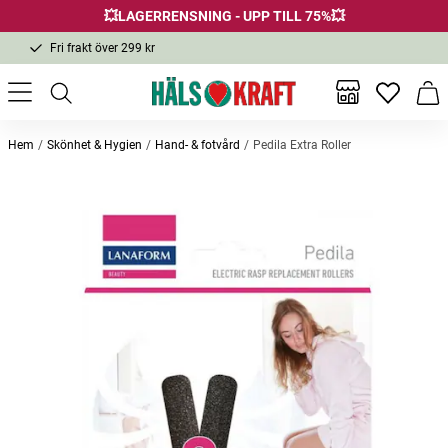
💥LAGERRENSNING - UPP TILL 75%💥
Fri frakt över 299 kr
1-3 dagars leverans
Samma pris i butik & online
Inga favor
Varu
Fri frakt över 299 kr
Hem
Skönhet & Hygien
Hand- & fotvård
Pedila Extra Roller
Andra köpte också
-25%
-20%
-20
Ricinolja, Organic Castor Oil 250ml
Utomhusschampo 200ml
Membra