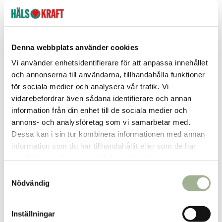
Fri frakt över 299 kr
1-3 dagars leverans
Samma pris i butik & online
Reservera och hämta i butik
Denna webbplats använder cookies
Uddevalla
1
st
Reservera
Vi använder enhetsidentifierare för att anpassa innehållet
Arvika
0
st
Ej i lager
och annonserna till användarna, tillhandahålla funktioner
för sociala medier och analysera vår trafik. Vi
Boden
0
st
Ej i lager
vidarebefordrar även sådana identifierare och annan
information från din enhet till de sociala medier och
Fler butiker
Kan hämtas om en timme
Inom butikens öppettider
annons- och analysföretag som vi samarbetar med.
Dessa kan i sin tur kombinera informationen med annan
information som du har tillhandahållit eller som de har
Relaterade produkter
samlat in när du har använt deras tjänster.
S
Nödvändig
a
m
t
Inställningar
y