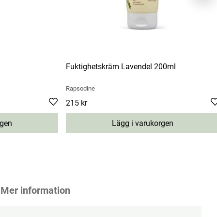
Fuktighetskräm Lavendel 200ml
Rapsodine
Pris
215 kr
:
215 kr
rgen
Lägg i varukorgen
Mer information