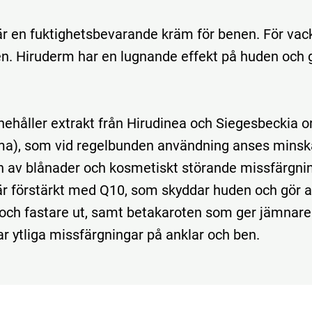
r en fuktighetsbevarande kräm för benen. För vac
n. Hiruderm har en lugnande effekt på huden och g
ehåller extrakt från Hirudinea och Siegesbeckia or
ma), som vid regelbunden användning anses minsk
n av blånader och kosmetiskt störande missfärgnin
r förstärkt med Q10, som skyddar huden och gör a
och fastare ut, samt betakaroten som ger jämnar
r ytliga missfärgningar på anklar och ben.