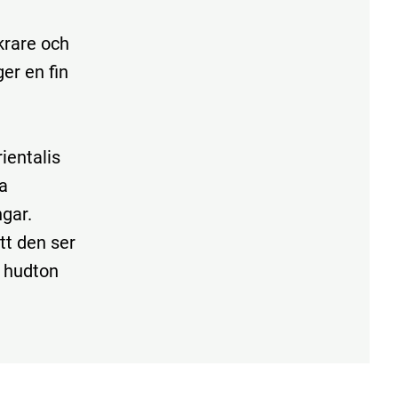
krare och
er en fin
ientalis
a
gar.
tt den ser
e hudton