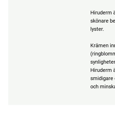
Hiruderm ä
skönare be
lyster.
Krämen inn
(ringblom
synlighete
Hiruderm ä
smidigare 
och minska