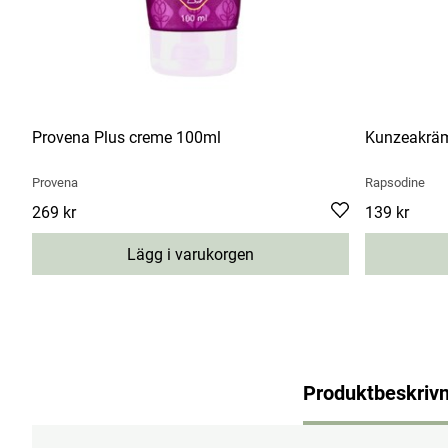
Provena Plus creme 100ml
Kunzeakrä
Provena
Rapsodine
Pris
269 kr
:
269 kr
Pris
139 kr
:
139 kr
Lägg i varukorgen
Produktbeskrivn