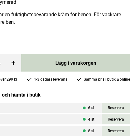
fymerad
är en fuktighetsbevarande kräm för benen. För vackrare
re ben.
lar
Duschtvål Apelsinblomma 300ml
+
Lägg i varukorgen
L'Erbolario
Pris
201 kr
:
201 kr
 över 299 kr
1-3 dagars leverans
Samma pris i butik & online
rgen
Lägg i varukorgen
 och hämta i butik
6
st
Reservera
4
st
Reservera
8
st
Reservera