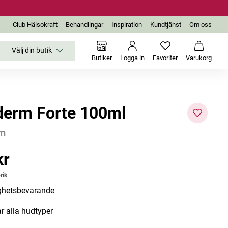
Club Hälsokraft
Behandlingar
Inspiration
Kundtjänst
Om oss
Välj din butik
Inga favoriter än
Varukor
Butiker
Logga in
Favoriter
Varukorg
derm Forte 100ml
rm
kr
r
Bästsäljare
rik
ghetsbevarande
r alla hudtyper