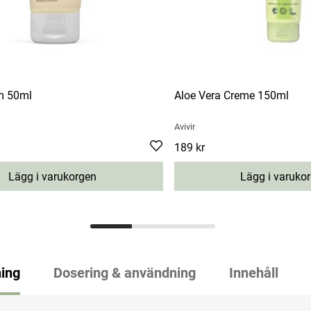
m 50ml
Aloe Vera Creme 150ml
Avivir
Pris
189 kr
:
189 kr
Lägg i varukorgen
Lägg i varuko
ing
Dosering & användning
Innehåll