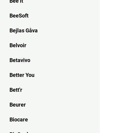
Bee it
BeeSoft
Bejlas Gåva
Belvoir
Betavivo
Better You
Bett'r
Beurer
Biocare