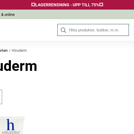
💥LAGERRENSNING - UPP TILL 75%💥
 & online
Sök på Hälsokraft
rken
Hiruderm
uderm