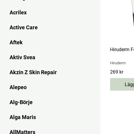
Acrilex
Active Care
Aftek
Hiruderm F
Aktiv Svea
Hiruderm
Akzin Z Skin Repair
Pris
269 kr
:
269 kr
Lägg
Alepeo
Alg-Börje
Alga Maris
AllMatters