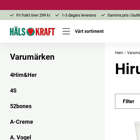
Fri frakt över 299 kr
1-3 dagars leverans
Samma pris i butik
Vårt sortiment
Hem
Varumä
Varumärken
Hir
4Him&Her
4S
Filter
52bones
A-Creme
A. Vogel