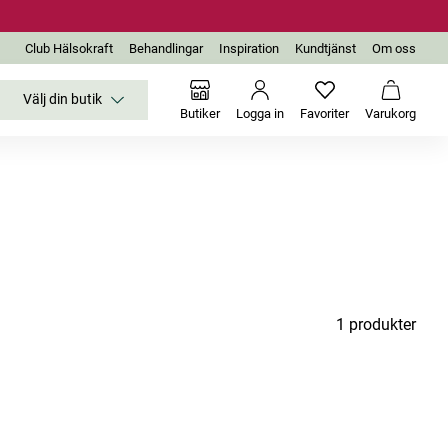
Club Hälsokraft
Behandlingar
Inspiration
Kundtjänst
Om oss
Välj din butik
Inga favoriter än
Varukor
Butiker
Logga in
Favoriter
Varukorg
1 produkter