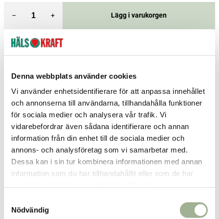
–
+
Lägg i varukorgen
Fri frakt över 299 kr
1-3 dagars leverans
Samma pris i butik & online
Reservera och hämta i butik
Denna webbplats använder cookies
Vi använder enhetsidentifierare för att anpassa innehållet
Karlshamn
1
st
Reservera
och annonserna till användarna, tillhandahålla funktioner
Sjöbo
1
st
Reservera
för sociala medier och analysera vår trafik. Vi
vidarebefordrar även sådana identifierare och annan
Sölvesborg
1
st
Reservera
information från din enhet till de sociala medier och
Fler butiker
Kan hämtas om en timme
annons- och analysföretag som vi samarbetar med.
Inom butikens öppettider
Dessa kan i sin tur kombinera informationen med annan
information som du har tillhandahållit eller som de har
samlat in när du har använt deras tjänster.
Relaterade produkter
S
Nödvändig
a