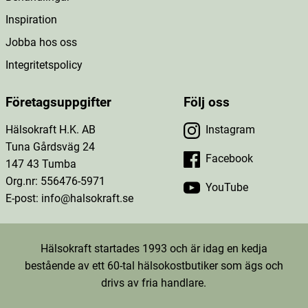
Inspiration
Jobba hos oss
Integritetspolicy
Företagsuppgifter
Följ oss
Hälsokraft H.K. AB
Instagram
Tuna Gårdsväg 24
Facebook
147 43 Tumba
Org.nr: 556476-5971
YouTube
E-post: info@halsokraft.se
Hälsokraft startades 1993 och är idag en kedja
bestående av ett 60-tal hälsokostbutiker som ägs och
drivs av fria handlare.