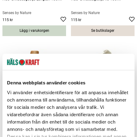
Senses by Nature
Senses by Nature
115 kr
115 kr
Pris
:
115 kr
Pris
:
115 kr
Lägg i varukorgen
Se butikslager
Denna webbplats använder cookies
Vi använder enhetsidentifierare för att anpassa innehållet
och annonserna till användarna, tillhandahålla funktioner
för sociala medier och analysera vår trafik. Vi
vidarebefordrar även sådana identifierare och annan
Kropp- & Massageolja Pitta 150ml
Pimpsten hjärta
information från din enhet till de sociala medier och
Senses by Nature
Senses by Nature
annons- och analysföretag som vi samarbetar med.
115 kr
25 kr
Pris
:
115 kr
Pris
:
25 kr
Dessa kan i sin tur kombinera informationen med annan