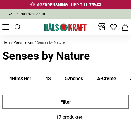
💥LAGERRENSNING - UPP TILL 75%💥
Fri frakt över 299 kr
1-3 dagars leverans
Samma pris i butik & online
Inga favor
Varu
Fri frakt över 299 kr
Hem
Varumärken
Senses by Nature
Senses by Nature
4Him&Her
4S
52bones
A-Creme
Filter
17 produkter