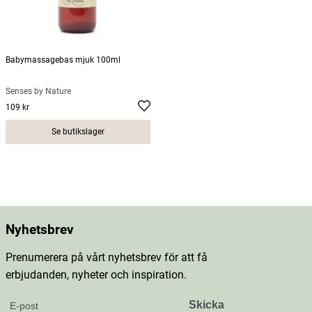
Babymassagebas mjuk 100ml
Senses by Nature
109 kr
Pris
:
109 kr
Se butikslager
Nyhetsbrev
Prenumerera på vårt nyhetsbrev för att få
erbjudanden, nyheter och inspiration.