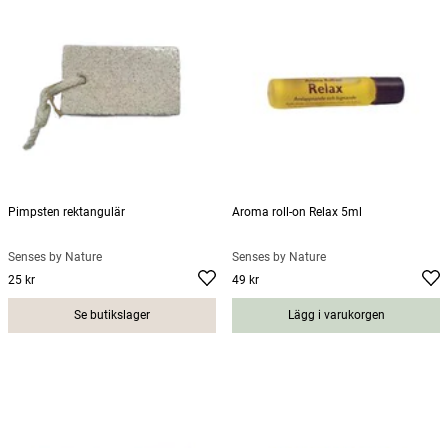
Pimpsten rektangulär
Aroma roll-on Relax 5ml
Senses by Nature
Senses by Nature
25 kr
49 kr
Pris
:
25 kr
Pris
:
49 kr
Se butikslager
Lägg i varukorgen