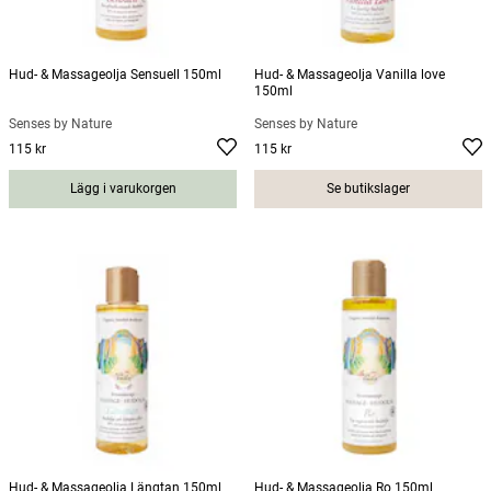
Hud- & Massageolja Sensuell 150ml
Hud- & Massageolja Vanilla love
150ml
Senses by Nature
Senses by Nature
115 kr
115 kr
Pris
:
115 kr
Pris
:
115 kr
Lägg i varukorgen
Se butikslager
Hud- & Massageolja Längtan 150ml
Hud- & Massageolja Ro 150ml