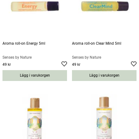
Aroma roll-on Energy 5ml
Aroma roll-on Clear Mind 5ml
Senses by Nature
Senses by Nature
49 kr
49 kr
Pris
:
49 kr
Pris
:
49 kr
Lägg i varukorgen
Lägg i varukorgen