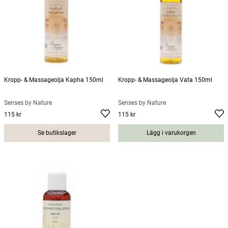
Kropp- & Massageolja Kapha 150ml
Kropp- & Massageolja Vata 150ml
Senses by Nature
Senses by Nature
115 kr
115 kr
Pris
:
115 kr
Pris
:
115 kr
Se butikslager
Lägg i varukorgen