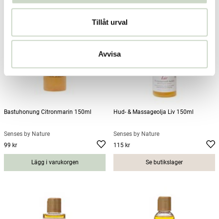
Tillåt urval
Avvisa
Bastuhonung Citronmarin 150ml
Hud- & Massageolja Liv 150ml
Senses by Nature
Senses by Nature
99 kr
115 kr
Pris
:
99 kr
Pris
:
115 kr
Lägg i varukorgen
Se butikslager