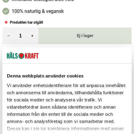
100% naturlig & vegansk
Produkten har utgått
–
+
Ej i lager
Fri frakt över 299 kr
1-3 dagars leverans
Samma pris i butik & online
Reservera och hämta i butik
Denna webbplats använder cookies
Enköping
1
st
Reservera
Vi använder enhetsidentifierare för att anpassa innehållet
och annonserna till användarna, tillhandahålla funktioner
Arvika
0
st
Ej i lager
för sociala medier och analysera vår trafik. Vi
Boden
0
st
Ej i lager
vidarebefordrar även sådana identifierare och annan
information från din enhet till de sociala medier och
Fler butiker
Kan hämtas om en timme
annons- och analysföretag som vi samarbetar med.
Inom butikens öppettider
Dessa kan i sin tur kombinera informationen med annan