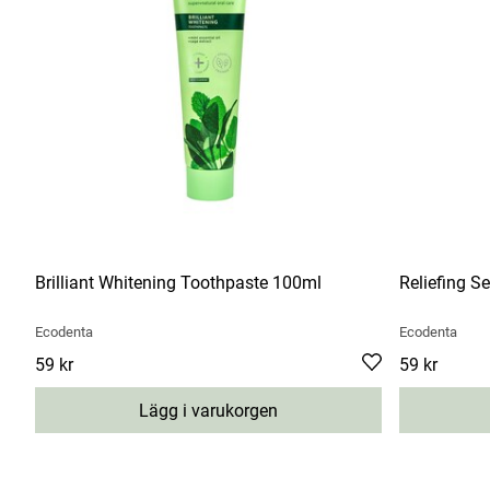
Brilliant Whitening Toothpaste 100ml
Reliefing S
Ecodenta
Ecodenta
Pris
59 kr
:
59 kr
Pris
59 kr
:
59 kr
Lägg i varukorgen