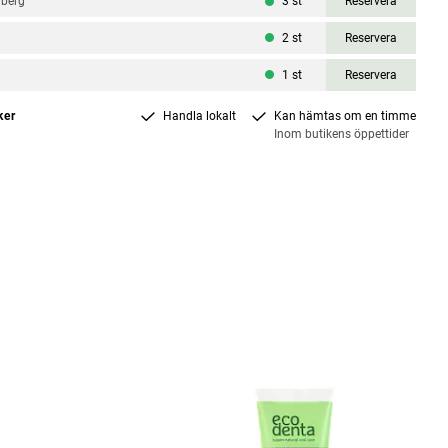
nberg
3
st
Reservera
l
2
st
Reservera
1
st
Reservera
ker
Handla lokalt
Kan hämtas om en timme
Inom butikens öppettider