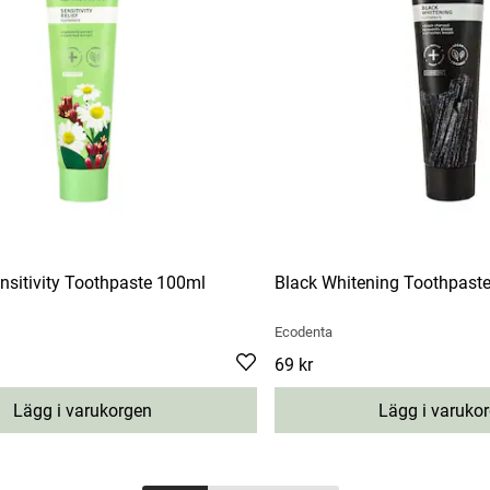
ensitivity Toothpaste 100ml
Black Whitening Toothpast
Ecodenta
Pris
69 kr
:
69 kr
Lägg i varukorgen
Lägg i varuko