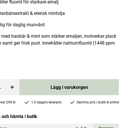
ller fluorid för starkare emalj
ranbärsextrakt & eterisk mintolja
ig för daglig munvård
med tranbär & mint som stärker emaljen, motverkar plack
 samt ger frisk pust. Innehåller natriumfluorid (1448 ppm
Organic Juicy Fruit Kids Toothpaste 75ml
Ecodenta
price
:
89 kr
Pris
79 kr
:
79 kr
rgen
Lägg i varukorgen
+
Lägg i varukorgen
 över 299 kr
1-3 dagars leverans
Samma pris i butik & online
 och hämta i butik