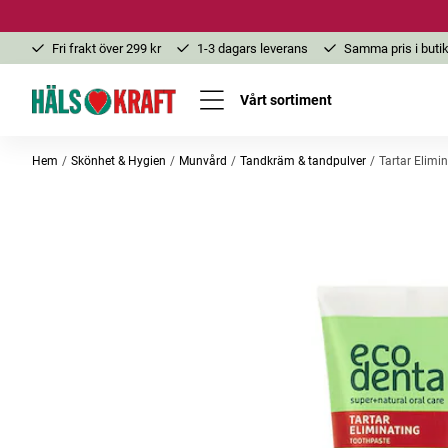
Fri frakt över 299 kr
1-3 dagars leverans
Samma pris i butik
Vårt sortiment
Hem
Skönhet & Hygien
Munvård
Tandkräm & tandpulver
Tartar Elimi