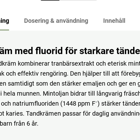
ing
Dosering & användning
Innehåll
äm med fluorid för starkare tände
kräm kombinerar tranbärsextrakt och eterisk minto
 och effektiv rengöring. Den hjälper till att föreb
en samtidigt som den stärker emaljen och ger en g
i hela munnen. Mintoljan bidrar till långvarig fräsc
 och natriumfluoriden (1448 ppm F⁻) stärker tände
t karies. Tandkrämen passar för daglig användnin
barn från 6 år.