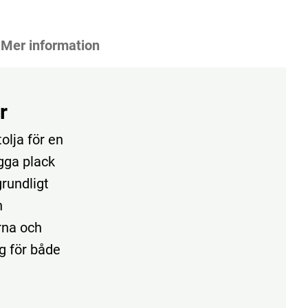
Mer information
r
lja för en
ygga plack
rundligt
h
rna och
g för både