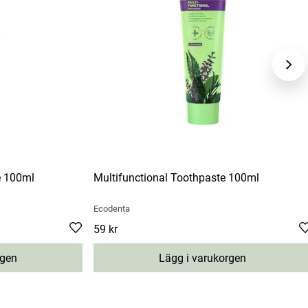
e 100ml
Multifunctional Toothpaste 100ml
Ecodenta
Pris
59 kr
:
59 kr
rgen
Lägg i varukorgen