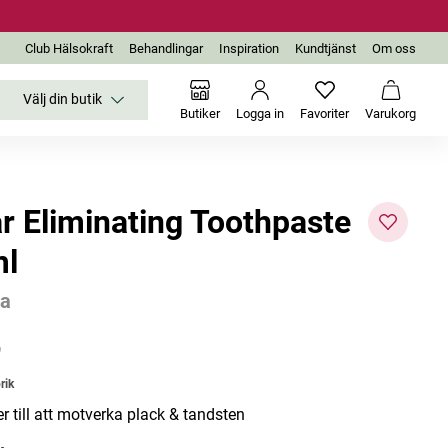
Club Hälsokraft
Behandlingar
Inspiration
Kundtjänst
Om oss
Välj din butik
Inga favoriter än
Varukor
Butiker
Logga in
Favoriter
Varukorg
ar Eliminating Toothpaste
l
ta
r
rik
r till att motverka plack & tandsten