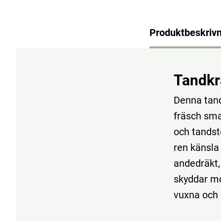
Produktbeskrivn
Tandkr
Denna tand
fräsch smak
och tandst
ren känsla 
andedräkt,
skyddar mo
vuxna och 