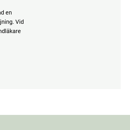
nd en
jning. Vid
ndläkare