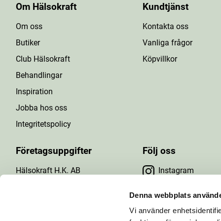
Om Hälsokraft
Kundtjänst
Om oss
Kontakta oss
Butiker
Vanliga frågor
Club Hälsokraft
Köpvillkor
Behandlingar
Inspiration
Jobba hos oss
Integritetspolicy
Företagsuppgifter
Följ oss
Hälsokraft H.K. AB
Instagram
Tuna Gårdsväg 24
Facebook
147 43 Tumba
Denna webbplats använde
Org.nr: 556476-5971
Vi använder enhetsidentifie
YouTube
E-post: info@halsokraft.se