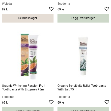
Weleda
Ecodenta
89 kr
69 kr
Pris
:
89 kr
Pris
:
69 kr
Se butikslager
Lägg i varukorgen
Organic Whitening Passion Fruit
Organic Sensitivity Relief Toothpaste
Toothpaste With Enzymes 75ml
With Salt 75ml
Ecodenta
Ecodenta
69 kr
69 kr
Pris
:
69 kr
Pris
:
69 kr