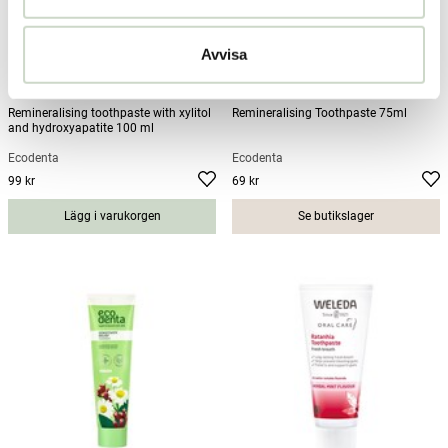
Avvisa
Remineralising toothpaste with xylitol
Remineralising Toothpaste 75ml
and hydroxyapatite 100 ml
Ecodenta
Ecodenta
99 kr
69 kr
Pris
:
99 kr
Pris
:
69 kr
Lägg i varukorgen
Se butikslager