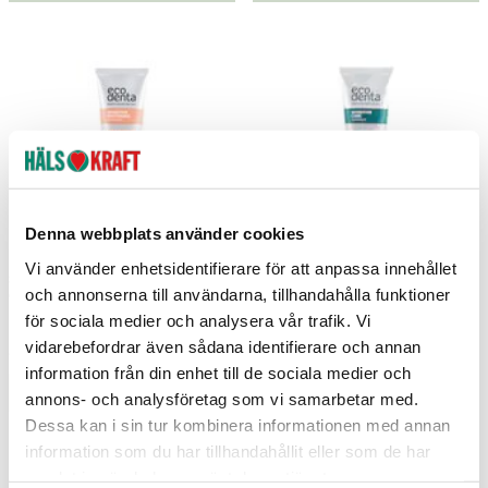
Denna webbplats använder cookies
Vi använder enhetsidentifierare för att anpassa innehållet
Sensitive Whitening Toothpaste With
Sensitive Toothpaste With Cbd And
och annonserna till användarna, tillhandahålla funktioner
Omyadent® 100ml
Probiotics 100ml
för sociala medier och analysera vår trafik. Vi
Ecodenta
Ecodenta
vidarebefordrar även sådana identifierare och annan
69 kr
69 kr
Pris
:
69 kr
Pris
:
69 kr
information från din enhet till de sociala medier och
Lägg i varukorgen
Lägg i varukorgen
annons- och analysföretag som vi samarbetar med.
Dessa kan i sin tur kombinera informationen med annan
information som du har tillhandahållit eller som de har
samlat in när du har använt deras tjänster.