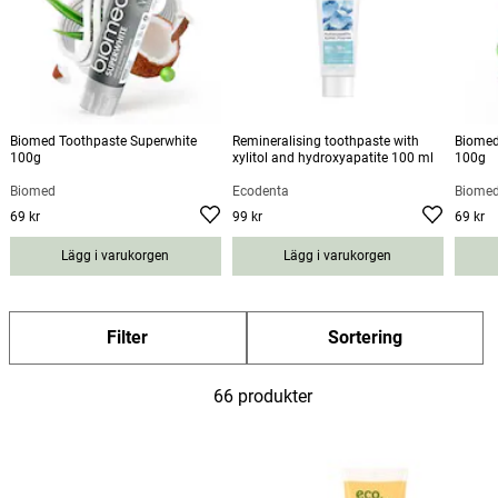
Biomed Toothpaste Superwhite
Remineralising toothpaste with
Biomed
100g
xylitol and hydroxyapatite 100 ml
100g
Biomed
Ecodenta
Biome
69 kr
99 kr
69 kr
Pris
:
69 kr
Pris
:
99 kr
Pris
:
69 kr
Lägg i varukorgen
Lägg i varukorgen
Filter
Sortering
66 produkter