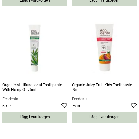
Lägg i varukorgen
Lägg i varukorgen
Organic Multifunctional Toothpaste
Organic Juicy Fruit Kids Toothpaste
With Hemp Oil 75ml
75ml
Ecodenta
Ecodenta
69 kr
79 kr
Pris
:
69 kr
Pris
:
79 kr
Lägg i varukorgen
Lägg i varukorgen