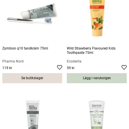
Zymbion q10 tandkräm 75ml
Wild Strawberry Flavoured Kids
Toothpaste 75ml
Pharma Nord
Ecodenta
119 kr
59 kr
Pris
:
119 kr
Pris
:
59 kr
Se butikslager
Lägg i varukorgen