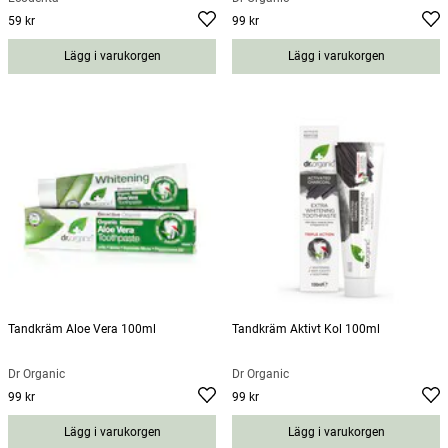
59 kr
99 kr
Pris
:
59 kr
Pris
:
99 kr
Lägg i varukorgen
Lägg i varukorgen
Tandkräm Aloe Vera 100ml
Tandkräm Aktivt Kol 100ml
Dr Organic
Dr Organic
99 kr
99 kr
Pris
:
99 kr
Pris
:
99 kr
Lägg i varukorgen
Lägg i varukorgen