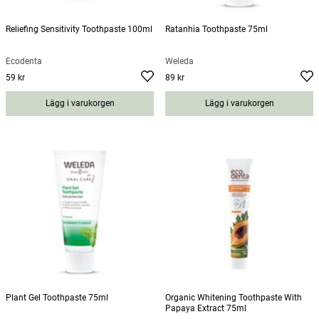
Reliefing Sensitivity Toothpaste 100ml
Ratanhia Toothpaste 75ml
Ecodenta
Weleda
59 kr
89 kr
Pris
:
59 kr
Pris
:
89 kr
Lägg i varukorgen
Lägg i varukorgen
Plant Gel Toothpaste 75ml
Organic Whitening Toothpaste With
Papaya Extract 75ml