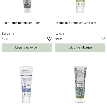
Triple Force Toothpaste 100ml
Toothpaste Complete Care Mint
Ecodenta
Lavera
69 kr
99 kr
Pris
:
69 kr
Pris
:
99 kr
Lägg i varukorgen
Lägg i varukorgen