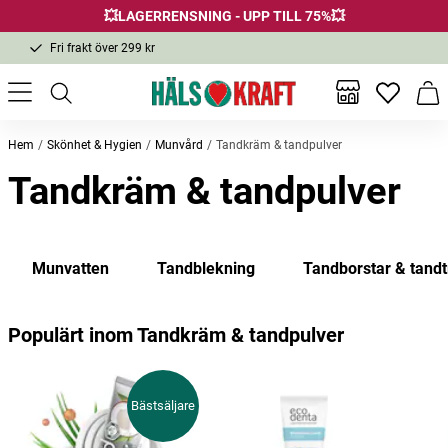
💥LAGERRENSNING - UPP TILL 75%💥
Fri frakt över 299 kr
1-3 dagars leverans
Samma pris i butik & online
Inga favor
Varu
Fri frakt över 299 kr
Hem
Skönhet & Hygien
Munvård
Tandkräm & tandpulver
Tandkräm & tandpulver
Munvatten
Tandblekning
Tandborstar & tand
Populärt inom Tandkräm & tandpulver
Bästsäljare