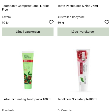
Toothpaste Complete Care Fluoride-
Tooth Paste Coco & Zinc 75ml
Free
Lavera
Australian Bodycare
99 kr
69 kr
Pris
:
99 kr
Pris
:
69 kr
Lägg i varukorgen
Lägg i varukorgen
Tartar Eliminating Toothpaste 100ml
Tandkräm Granatäpple100ml
Ecodenta
Dr Organic