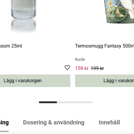
ssom 25ml
Termosmugg Fantasy 500m
Burde
Current price
159 kr
199 kr
:
159 kr
Previou
Lägg i varukorgen
Lägg i varuko
ing
Dosering & användning
Innehåll