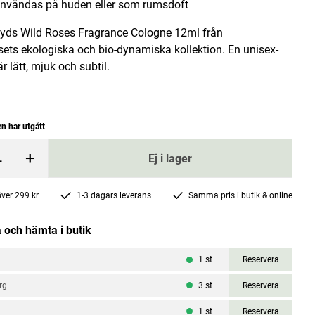
nvändas på huden eller som rumsdoft
ds Wild Roses Fragrance Cologne 12ml från
ets ekologiska och bio-dynamiska kollektion. En unisex-
r lätt, mjuk och subtil.
Aroma roll-on Energy 5ml
n har utgått
Senses by Nature
+
Ej i lager
Pris
49 kr
:
49 kr
 över 299 kr
1-3 dagars leverans
Samma pris i butik & online
rgen
Lägg i varukorgen
 och hämta i butik
1
st
Reservera
rg
3
st
Reservera
1
st
Reservera