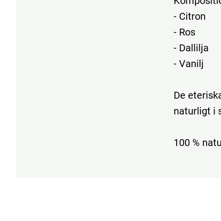
Kompositi
- Citron
- Ros
- Dallilja
- Vanilj
De eterisk
naturligt 
100 % natu