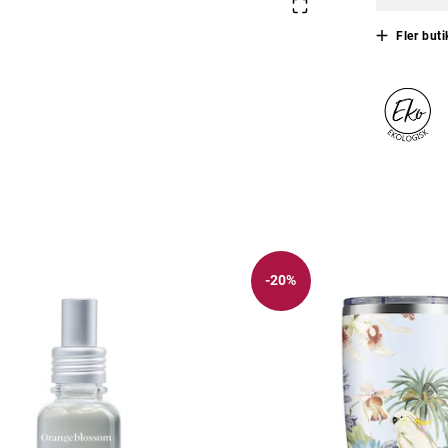
Fler buti
-20%