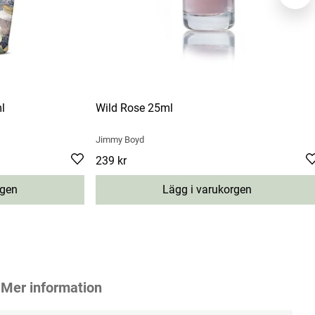
l
Wild Rose 25ml
Jimmy Boyd
s price
:
199 kr
Pris
239 kr
:
239 kr
rgen
Lägg i varukorgen
Mer information