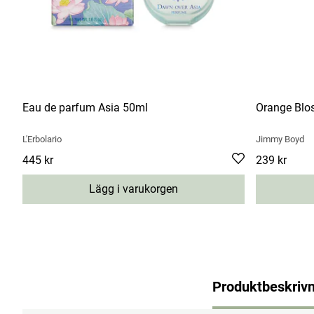
Eau de parfum Asia 50ml
Orange Blo
L'Erbolario
Jimmy Boyd
Pris
445 kr
:
445 kr
Pris
239 kr
:
239 kr
Lägg i varukorgen
Produktbeskrivn