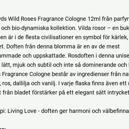
ds Wild Roses Fragrance Cologne 12ml från parf
 och bio-dynamiska kollektion. Vilda rosor – en buk
en är i de flesta civilisationer en symbol för kärlek
t. Doften från denna blomma är en av de mest
mmade och uppskattade. Rosdoften i denna unise
lätt, mjuk och subtil och inte så dominerande och k
 Fragrance Cologne består av ingredienser från na
 ros, dallilja och vanilj. I varje flaska finns även ett
 från bladet förstärker på ett elegant sätt intrycke
i: Living Love - doften ger harmoni och välbefinn