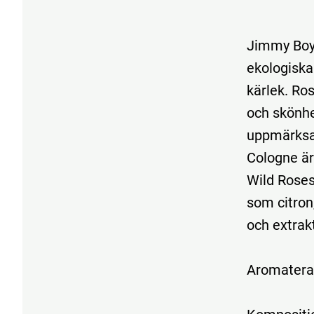
Jimmy Boy
ekologiska
kärlek. Ros
och skönhe
uppmärksa
Cologne är 
Wild Roses
som citron,
och extrakt
Aromaterap