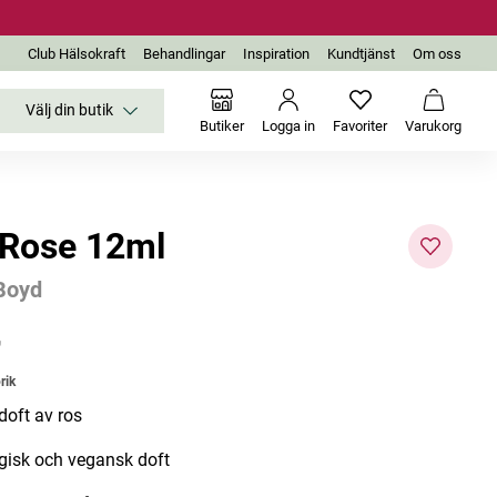
Club Hälsokraft
Behandlingar
Inspiration
Kundtjänst
Om oss
Välj din butik
Inga favoriter än
Varukor
Butiker
Logga in
Favoriter
Varukorg
 Rose 12ml
Boyd
r
rik
doft av ros
gisk och vegansk doft