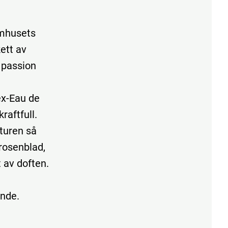
ymhusets
ett av
, passion
x-Eau de
raftfull.
turen så
 rosenblad,
t av doften.
ande.