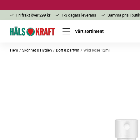
Fri frakt över 299 kr
1-3 dagars leverans
Samma pris i butik
Vårt sortiment
Hem
Skönhet & Hygien
Doft & parfym
Wild Rose 12ml