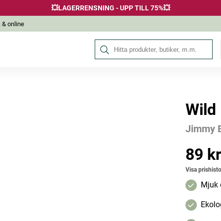
💥LAGERRENSNING - UPP TILL 75%💥
 & online
Sök på Hälsokraft
Wild
Andra köpte också
Jimmy 
89 k
Pris
:
89 kr
Visa prishisto
Mjuk 
Ekolo