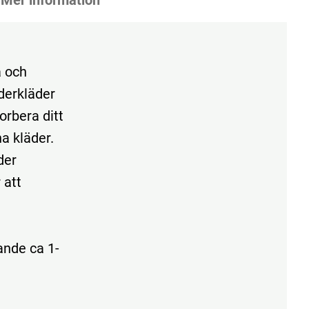
a och
derkläder
orbera ditt
na kläder.
der
 att
ande ca 1-