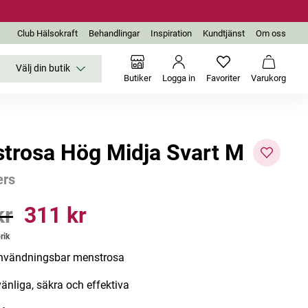
Club Hälsokraft
Behandlingar
Inspiration
Kundtjänst
Om oss
Välj din butik
Inga favoriter än
Varukor
Butiker
Logga in
Favoriter
Varukorg
trosa Hög Midja Svart M
ers
-57%
kr
311 kr
r
Pris
:
311 kr
Utgår
Utgår
rik
nvändningsbar menstrosa
vänliga, säkra och effektiva