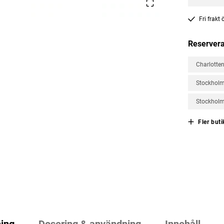
Fri frakt
Reservera
Charlotte
Stockholm
Stockholm
Fler buti
ing
Dosering & användning
Innehåll