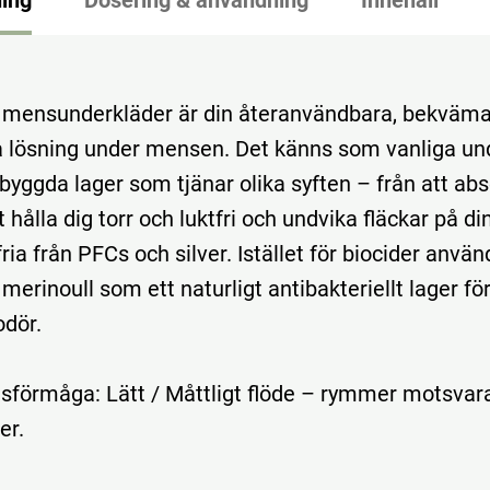
 mensunderkläder är din återanvändbara, bekväm
a lösning under mensen. Det känns som vanliga un
byggda lager som tjänar olika syften – från att abs
att hålla dig torr och luktfri och undvika fläckar på di
fria från PFCs och silver. Istället för biocider använ
merinoull som ett naturligt antibakteriellt lager för
dör.
sförmåga: Lätt / Måttligt flöde – rymmer motsvar
er.