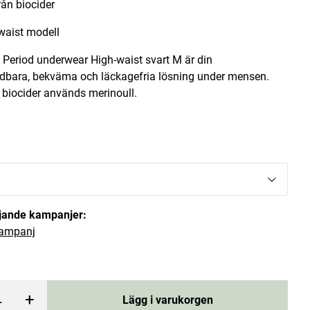
rån biocider
waist modell
 Period underwear High-waist svart M är din
dbara, bekväma och läckagefria lösning under mensen.
ör biocider används merinoull.
Bivaxpåsar Citron & Avocado 2-pack
Venuray
price
:
103 kr
Current price
99 kr
229 kr
:
99 kr
Previous price
:
229 kr
rgen
Lägg i varukorgen
öljande kampanjer:
ampanj
+
Lägg i varukorgen