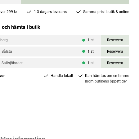
 över 299 kr
1-3 dagars leverans
Samma pris i butik & online
 och hämta i butik
nberg
1
st
Reservera
 Bålsta
1
st
Reservera
 Saltsjöbaden
1
st
Reservera
ker
Handla lokalt
Kan hämtas om en timme
Inom butikens öppettider
Mer information