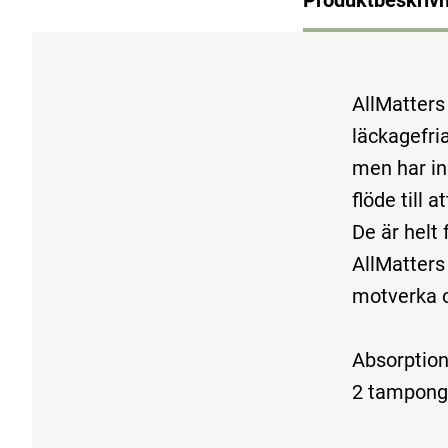
AllMatters
läckagefri
men har in
flöde till 
De är helt 
AllMatters 
motverka o
Absorption
2 tampong