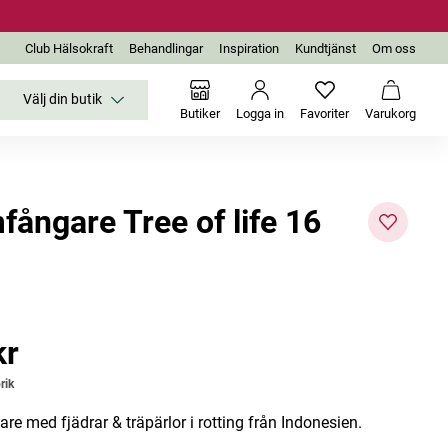
Club Hälsokraft
Behandlingar
Inspiration
Kundtjänst
Om oss
Välj din butik
Inga favoriter än
Varukor
Butiker
Logga in
Favoriter
Varukorg
fångare Tree of life 16
kr
r
rik
e med fjädrar & träpärlor i rotting från Indonesien.