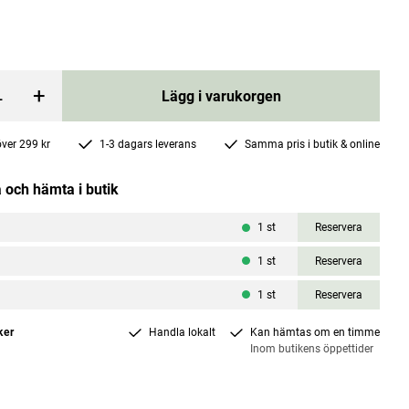
+
Lägg i varukorgen
 över 299 kr
1-3 dagars leverans
Samma pris i butik & online
Armband bergkristall 2 naturpärlor S/M
 och hämta i butik
Kibushi
Pris
329 kr
:
329 kr
1
st
Reservera
1
st
Reservera
rgen
Lägg i varukorgen
1
st
Reservera
ker
Handla lokalt
Kan hämtas om en timme
Inom butikens öppettider