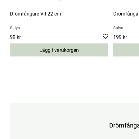
Drömfångare Vit 22 cm
Drömfångar
Satya
Satya
Pris
99 kr
:
99 kr
Pris
199 kr
:
199 kr
Lägg i varukorgen
Drömfångar