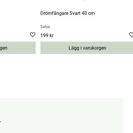
Drömfångare Svart 40 cm
Satya
Pris
199 kr
:
199 kr
rgen
Lägg i varukorgen
.