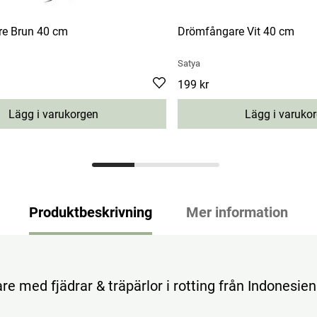
e Brun 40 cm
Drömfångare Vit 40 cm
Satya
Pris
199 kr
:
199 kr
Lägg i varukorgen
Lägg i varuko
Produktbeskrivning
Mer information
e med fjädrar & träpärlor i rotting från Indonesien