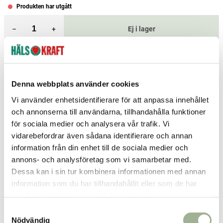
Produkten har utgått
–
+
Ej i lager
Fri frakt över 299 kr
1-3 dagars leverans
Samma pris i butik & online
Denna webbplats använder cookies
Reservera och hämta i butik
Vi använder enhetsidentifierare för att anpassa innehållet
Hedemora
2
st
Reservera
och annonserna till användarna, tillhandahålla funktioner
för sociala medier och analysera vår trafik. Vi
Stockholm Nynäshamn
1
st
Reservera
vidarebefordrar även sådana identifierare och annan
Umeå
3
st
Reservera
information från din enhet till de sociala medier och
annons- och analysföretag som vi samarbetar med.
Fler butiker
Kan hämtas om en timme
Dessa kan i sin tur kombinera informationen med annan
Inom butikens öppettider
information som du har tillhandahållit eller som de har
samlat in när du har använt deras tjänster.
Relaterade produkter
S
Nödvändig
a