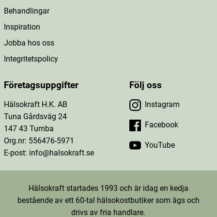
Behandlingar
Inspiration
Jobba hos oss
Integritetspolicy
Företagsuppgifter
Följ oss
Hälsokraft H.K. AB
Instagram
Tuna Gårdsväg 24
Facebook
147 43 Tumba
Org.nr: 556476-5971
YouTube
E-post: info@halsokraft.se
Hälsokraft startades 1993 och är idag en kedja
bestående av ett 60-tal hälsokostbutiker som ägs och
drivs av fria handlare.