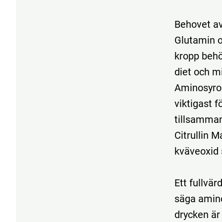
Behovet av
Glutamin o
kropp behö
diet och mi
Aminosyror
viktigast f
tillsamman
Citrullin M
kväveoxid 
Ett fullvär
säga amino
drycken är 