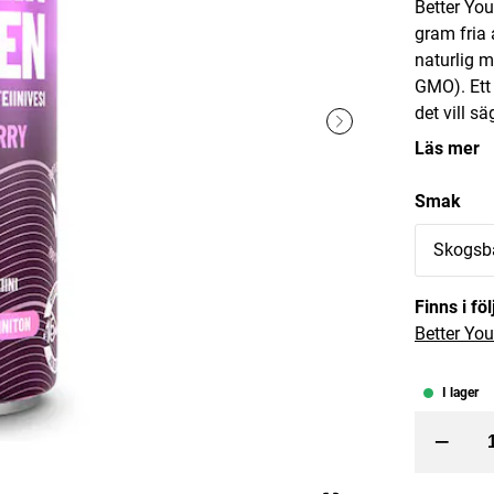
Better You
gram fria 
naturlig 
GMO). Ett 
det vill s
Läs mer
 kanna 2,4 L Klarröd
Ärt-Havreprotein 1kg Päron
Smak
Better You
Skogsb
e
kr
:
119 kr
Previous price
:
229 kr
Current price
302 kr
378 kr
:
302 kr
Previous
Finns i f
Lägg i varukorgen
Lägg i varuko
Better You
I lager
–