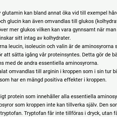
 glutamin kan bland annat öka vid till exempel hår
ch glucin kan även omvandlas till glukos (kolhydra
ver mer glukos vilken kan vara gynnsamt när man
nskar sitt intag av kolhydrater.
na leucin, isoleucin och valin är de aminosyrorna 
ör att sätta igång vår proteinsyntes. Detta gör de b
s med de andra essentiella aminosyrorna.
alat omvandlas till arginin i kroppen som i sin tur b
som har en mängd positiva effekter i kroppen.
digt protein som innehåller alla essentiella aminosyro
syror som kroppen inte kan tillverka själv. Den so
tryptofan. Tryptofan får inte tillföras i dryck, utan 