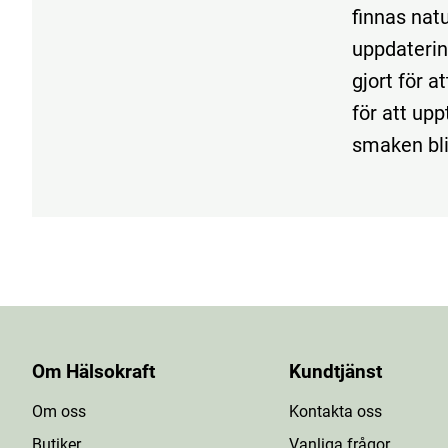
finnas natu
uppdaterin
gjort för a
för att up
smaken bli
Om Hälsokraft
Kundtjänst
Om oss
Kontakta oss
Butiker
Vanliga frågor