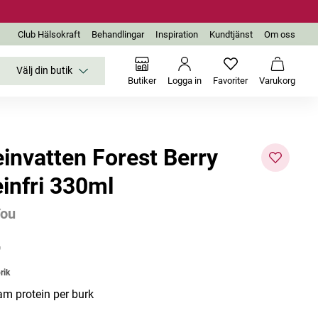
Club Hälsokraft
Behandlingar
Inspiration
Kundtjänst
Om oss
Välj din butik
Inga favoriter än
Varukor
Butiker
Logga in
Favoriter
Varukorg
einvatten Forest Berry
einfri 330ml
You
r
rik
am protein per burk