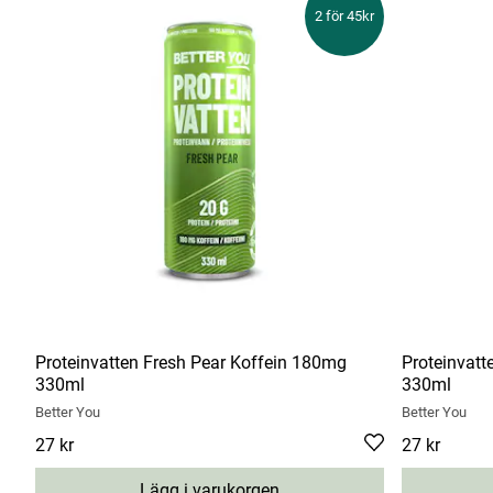
2 för 45kr
Proteinvatten Fresh Pear Koffein 180mg
Proteinvatt
330ml
330ml
Better You
Better You
Pris
27 kr
:
27 kr
Pris
27 kr
:
27 kr
Lägg i varukorgen