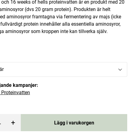
 och 16 weeks of hells proteinvatten är en produkt med 20
aminosyror (dvs 20 gram protein). Produkten är helt
med aminosyror framtagna via fermentering av majs (icke
fullvärdigt protein innehåller alla essentiella aminosyror,
äga aminosyror som kroppen inte kan tillverka själv.
/Kokos
Belgisk Choklad Mörk 44g
Celer
är
 price
:
378 kr
Pris
28,01 kr
:
28,01 kr
öljande kampanjer:
rgen
Lägg i varukorgen
 Proteinvatten
+
Lägg i varukorgen