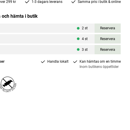
 över 299 kr
1-3 dagars leverans
Samma pris i butik & online
 och hämta i butik
2
st
Reservera
4
st
Reservera
3
st
Reservera
ker
Handla lokalt
Kan hämtas om en timme
Inom butikens öppettider