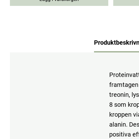
Produktbeskrivn
Proteinvat
framtagen f
treonin, ly
8 som kropp
kroppen via
alanin. De
positiva ef