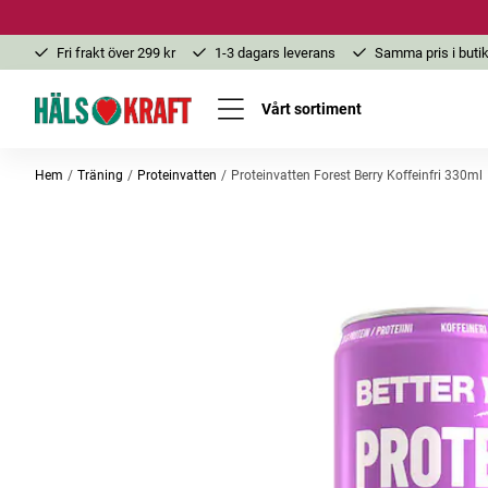
Fri frakt över 299 kr
1-3 dagars leverans
Samma pris i butik
Vårt sortiment
Hem
Träning
Proteinvatten
Proteinvatten Forest Berry Koffeinfri 330ml
-48%
-48%