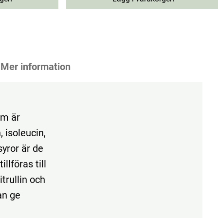
Mer information
om är
 isoleucin,
syror är de
llföras till
itrullin och
an ge