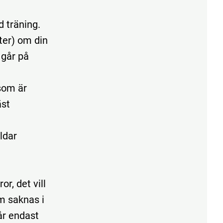
d träning.
ter) om din
 går på
som är
äst
ildar
r, det vill
m saknas i
får endast