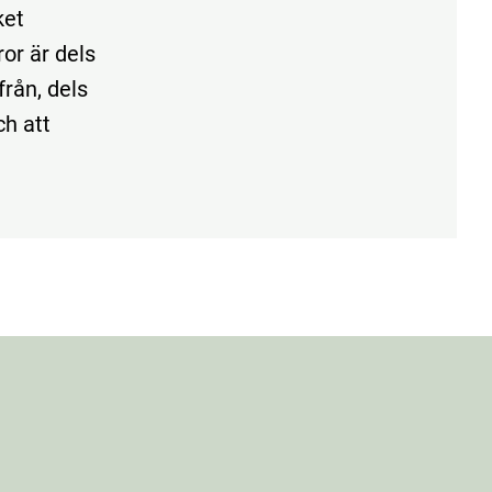
ket
or är dels
från, dels
ch att