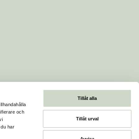
Tillåt alla
illhandahålla
ifierare och
Tillåt urval
vi
 du har
Avvisa