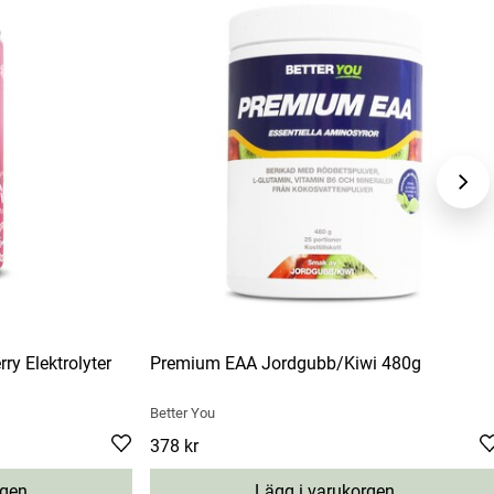
ry Elektrolyter
Premium EAA Jordgubb/Kiwi 480g
Better You
price
:
27 kr
Pris
378 kr
:
378 kr
rgen
Lägg i varukorgen