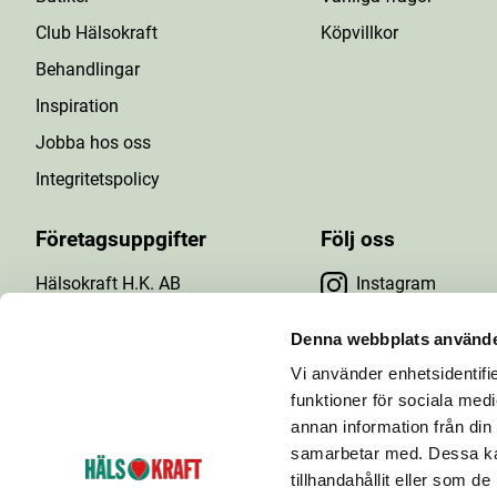
Club Hälsokraft
Köpvillkor
Behandlingar
Inspiration
Jobba hos oss
Integritetspolicy
Företagsuppgifter
Följ oss
Hälsokraft H.K. AB
Instagram
Tuna Gårdsväg 24
Facebook
147 43 Tumba
Denna webbplats använde
Org.nr: 556476-5971
Vi använder enhetsidentifie
YouTube
E-post: info@halsokraft.se
funktioner för sociala medi
annan information från din
samarbetar med. Dessa kan
tillhandahållit eller som d