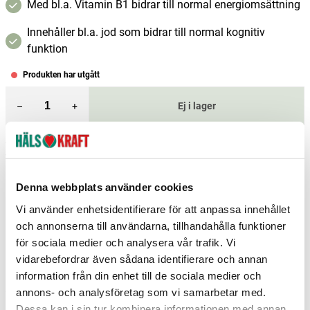
Med bl.a. Vitamin B1 bidrar till normal energiomsättning
Innehåller bl.a. jod som bidrar till normal kognitiv
funktion
Produkten har utgått
–
+
Ej i lager
Fri frakt över 299 kr
1-3 dagars leverans
Samma pris i butik & online
Reservera och hämta i butik
Denna webbplats använder cookies
Vi använder enhetsidentifierare för att anpassa innehållet
Arvika
0
st
Ej i lager
och annonserna till användarna, tillhandahålla funktioner
Boden
0
st
Ej i lager
för sociala medier och analysera vår trafik. Vi
vidarebefordrar även sådana identifierare och annan
Borlänge
0
st
Ej i lager
information från din enhet till de sociala medier och
annons- och analysföretag som vi samarbetar med.
Fler butiker
Kan hämtas om en timme
Inom butikens öppettider
Dessa kan i sin tur kombinera informationen med annan