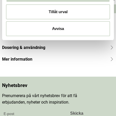
Pris
:
406 kr
Pris
:
259 kr
Pris
:
236
Lägg i varukorgen
Lägg i varukorgen
Tillåt urval
kr
Produktbeskrivning
Avvisa
Innehåll
Dosering & användning
Mer information
Nyhetsbrev
Prenumerera på vårt nyhetsbrev för att få
erbjudanden, nyheter och inspiration.