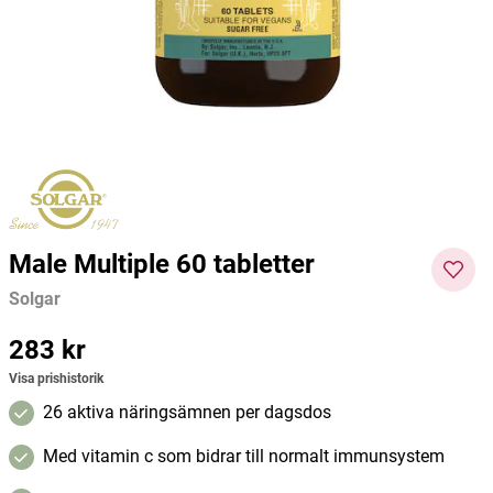
Kiki Health
Membralife
Dafi
97 kr
129 kr
211 kr
264 kr
305 kr
Current price
:
97 kr
Previous price
Current price
:
129 kr
:
211 kr
Previous
Curre
price
:
264 kr
nt
Lägg i varukorgen
Lägg i varukorgen
price
:
305
kr
Pre
vious
price
:
Male Multiple 60 tabletter
339
kr
Solgar
Pris
283 kr
:
283 kr
Visa prishistorik
26 aktiva näringsämnen per dagsdos
Med vitamin c som bidrar till normalt immunsystem