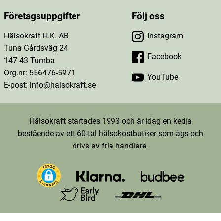
Företagsuppgifter
Följ oss
Hälsokraft H.K. AB
Instagram
Tuna Gårdsväg 24
Facebook
147 43 Tumba
Org.nr: 556476-5971
YouTube
E-post: info@halsokraft.se
Hälsokraft startades 1993 och är idag en kedja
bestående av ett 60-tal hälsokostbutiker som ägs och
drivs av fria handlare.
TT-D9LKOKRC77U26FTDK4D0-Web-Tag-Pixel_Setup