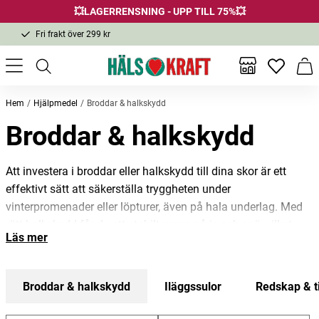
💥LAGERRENSNING - UPP TILL 75%💥
Fri frakt över 299 kr
1-3 dagars leverans
Samma pris i butik & online
Inga favor
Varu
Fri frakt över 299 kr
Hem
Hjälpmedel
Broddar & halkskydd
Broddar & halkskydd
Att investera i broddar eller halkskydd till dina skor är ett
effektivt sätt att säkerställa tryggheten under
vinterpromenader eller löpturer, även på hala underlag. Med
rätt halkskydd får du ett stabilt grepp på is och snö, vilket
Läs mer
minskar risken för fallolyckor. Broddar och halkskydd fästs
enkelt på häl- eller framfoten och fungerar som en praktisk
lösning för säker utomhusaktivitet i vinterväglag.
Broddar & halkskydd
Iläggssulor
Redskap & t
Hos Hälsokraft hittar du vårt sortiment av halkskydd för olika