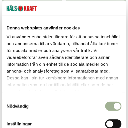
Denna webbplats använder cookies
Vi använder enhetsidentifierare för att anpassa innehållet
och annonserna till användarna, tillhandahålla funktioner
för sociala medier och analysera vår trafik. Vi
vidarebefordrar även sådana identifierare och annan
information från din enhet till de sociala medier och
annons- och analysföretag som vi samarbetar med.
SandyGrip Broddar Citysafe
HeelGrip Walksafe Broddar
Dessa kan i sin tur kombinera informationen med annan
information som du har tillhandahållit eller som de har
Springyard
Springyard
samlat in när du har använt deras tjänster.
249 kr
329 kr
Pris
:
249 kr
Pris
:
329 kr
S
Lägg i varukorgen
Lägg i varukorgen
Nödvändig
a
m
t
Inställningar
y