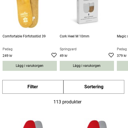
Comfortable Förfotsstöd 39
Cork Heel M 10mm
Magic 
Pedag
Springyard
Pedag
249 kr
49 kr
379 kr
Pris
:
249 kr
Pris
:
49 kr
Pris
:
379
Lägg i varukorgen
Lägg i varukorgen
kr
Filter
Sortering
113 produkter