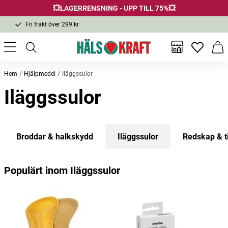
💥LAGERRENSNING - UPP TILL 75%💥
Fri frakt över 299 kr
1-3 dagars leverans
Samma pris i butik & online
Inga favor
Varu
Fri frakt över 299 kr
Hem
Hjälpmedel
Iläggssulor
Iläggssulor
Broddar & halkskydd
Iläggssulor
Redskap & t
Populärt inom Iläggssulor