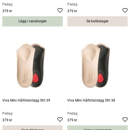
Pedag
Pedag
379 kr
379 kr
Pris
:
379 kr
Pris
:
379 kr
Lägg i varukorgen
Se butikslager
Viva Mini Hålfotsinlägg Strl 39
Viva Mini Hålfotsinlägg Strl 38
Pedag
Pedag
379 kr
379 kr
Pris
:
379 kr
Pris
:
379 kr