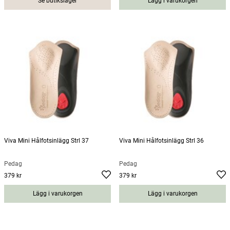
Se butikslager
Lägg i varukorgen
Viva Mini Hålfotsinlägg Strl 37
Viva Mini Hålfotsinlägg Strl 36
Pedag
Pedag
379 kr
379 kr
Pris
:
379 kr
Pris
:
379 kr
Lägg i varukorgen
Lägg i varukorgen