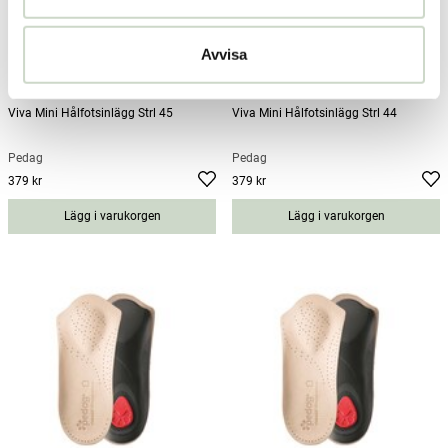
Avvisa
Viva Mini Hålfotsinlägg Strl 45
Viva Mini Hålfotsinlägg Strl 44
Pedag
Pedag
379 kr
379 kr
Pris
:
379 kr
Pris
:
379 kr
Lägg i varukorgen
Lägg i varukorgen