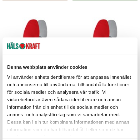
Denna webbplats använder cookies
Vi använder enhetsidentifierare för att anpassa innehållet
Viva Sport 38
Viva Sport 37
och annonserna till användarna, tillhandahålla funktioner
för sociala medier och analysera vår trafik. Vi
Pedag
Pedag
vidarebefordrar även sådana identifierare och annan
429 kr
429 kr
Pris
:
429 kr
Pris
:
429 kr
information från din enhet till de sociala medier och
Lägg i varukorgen
Lägg i varukorgen
annons- och analysföretag som vi samarbetar med.
Dessa kan i sin tur kombinera informationen med annan
information som du har tillhandahållit eller som de har
samlat in när du har använt deras tjänster.