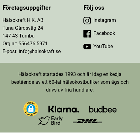
Företagsuppgifter
Följ oss
Hälsokraft H.K. AB
Instagram
Tuna Gårdsväg 24
Facebook
147 43 Tumba
Org.nr: 556476-5971
YouTube
E-post: info@halsokraft.se
Hälsokraft startades 1993 och är idag en kedja
bestående av ett 60-tal hälsokostbutiker som ägs och
drivs av fria handlare.
TT-D9LKOKRC77U26FTDK4D0-Web-Tag-Pixel_Setup