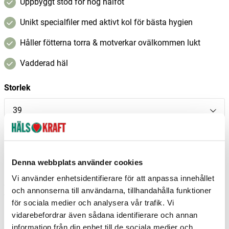
Uppbyggt stöd för hög hålfot
Unikt specialfiler med aktivt kol för bästa hygien
Håller fötterna torra & motverkar ovälkommen lukt
Vadderad häl
Storlek
39
I lager
–
+
Lägg i varukorgen
Denna webbplats använder cookies
Vi använder enhetsidentifierare för att anpassa innehållet
Fri frakt över 299 kr
1-3 dagars leverans
och annonserna till användarna, tillhandahålla funktioner
Samma pris i butik & online
för sociala medier och analysera vår trafik. Vi
vidarebefordrar även sådana identifierare och annan
Reservera och hämta i butik
information från din enhet till de sociala medier och