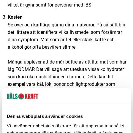
vilket är gynnsamt för personer med IBS.
Kosten
Se över och kartlägg gärna dina matvaror. På så sätt blir
det lättare att identifiera vilka livsmedel som försämrar
dina symptom. Mat som är fet eller stark, kaffe och
alkohol gör ofta besvären sämre.
Många upplever att de mår bättre av att äta mat som har
låg FODMAP. Det vill säga att utesluta vissa kolhydrater
som kan öka gasbildningen i tarmen. Detta kan till
exempel vara kål, lök, bönor och lightprodukter som
innehåller sötningsmedel.
Vattenlösliga fibrer som finns i grönsaker, frukt, havregryn
och psylliumfrön lindrar ofta besvären. Speciellt om du
Denna webbplats använder cookies
besväras av förstoppning. För mycket fibrer kan dock
Vi använder enhetsidentifierare för att anpassa innehållet
också ställa till det, så man får prova sig fram lite tills att
och annonserna till användarna, tillhandahålla funktioner