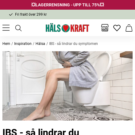
💥LAGERRENSNING - UPP TILL 75%💥
Fri frakt över 299 kr
1-3 dagars leverans
Samma pris i butik & online
Inga favor
Varu
Fri frakt över 299 kr
Hem
Inspiration
Hälsa
IBS - så lindrar du symptomen
IBS - så lindrar du