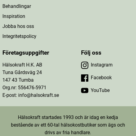
Behandlingar
Inspiration
Jobba hos oss
Integritetspolicy
Företagsuppgifter
Följ oss
Hälsokraft H.K. AB
Instagram
Tuna Gårdsväg 24
Facebook
147 43 Tumba
Org.nr: 556476-5971
YouTube
E-post: info@halsokraft.se
Hälsokraft startades 1993 och är idag en kedja
bestående av ett 60-tal hälsokostbutiker som ägs och
drivs av fria handlare.