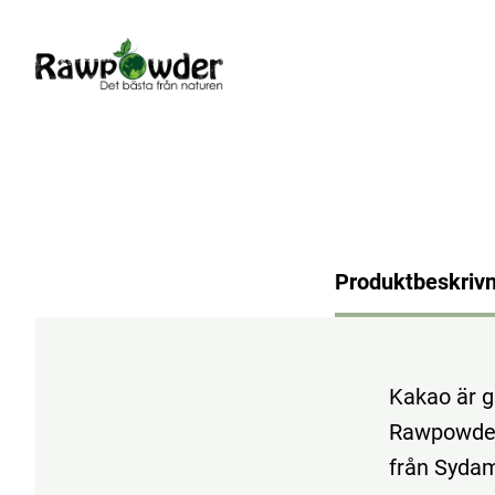
Produktbeskrivn
Kakao är g
Rawpowder
från Sydame