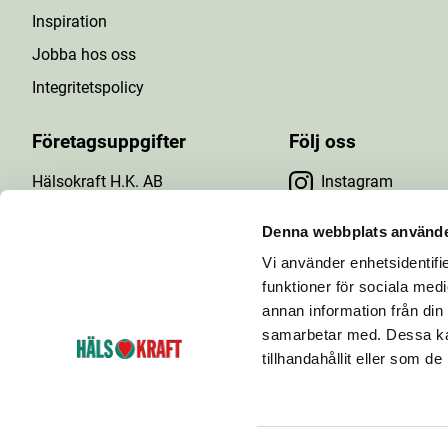
Inspiration
Jobba hos oss
Integritetspolicy
Företagsuppgifter
Följ oss
Hälsokraft H.K. AB
Instagram
Tuna Gårdsväg 24
Facebook
147 43 Tumba
Denna webbplats använde
Org.nr: 556476-5971
Vi använder enhetsidentifie
YouTube
E-post: info@halsokraft.se
funktioner för sociala medi
annan information från din
samarbetar med. Dessa kan
tillhandahållit eller som d
Hälsokraft startades 1993 och är idag en kedja
bestående av ett 60-tal hälsokostbutiker som ägs och