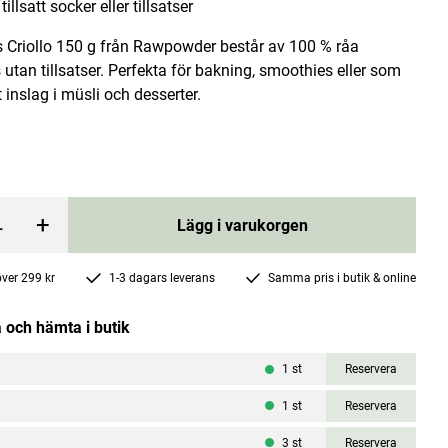
tillsatt socker eller tillsatser
 Criollo 150 g från Rawpowder består av 100 % råa
utan tillsatser. Perfekta för bakning, smoothies eller som
t inslag i müsli och desserter.
Magnesium 60 kapslar
Nutri Pharma
+
Lägg i varukorgen
price
:
95 kr
Current price
49 kr
103 kr
:
49 kr
Previous price
:
103 kr
 över 299 kr
1-3 dagars leverans
Samma pris i butik & online
rgen
Lägg i varukorgen
 och hämta i butik
1
st
Reservera
1
st
Reservera
3
st
Reservera