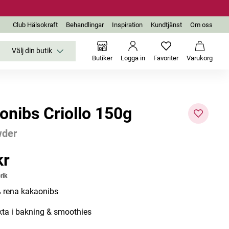
Club Hälsokraft
Behandlingar
Inspiration
Kundtjänst
Om oss
Välj din butik
Inga favoriter än
Varukor
Butiker
Logga in
Favoriter
Varukorg
onibs Criollo 150g
der
-52%
kr
r
Utgår
rik
 rena kakaonibs
kta i bakning & smoothies