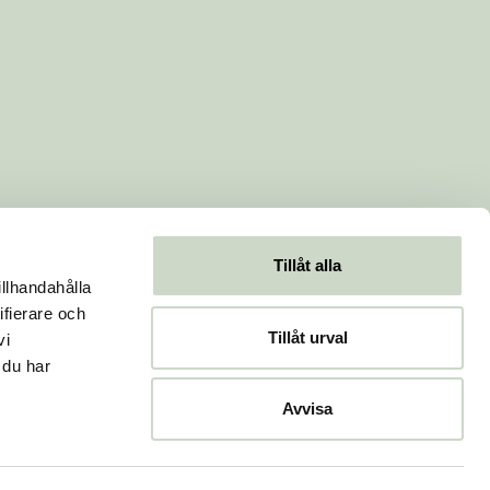
Tillåt alla
illhandahålla
ifierare och
Tillåt urval
vi
 du har
Avvisa