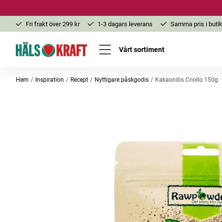
Fri frakt över 299 kr
1-3 dagars leverans
Samma pris i butik
Vårt sortiment
Hem
Inspiration
Recept
Nyttigare påskgodis
Kakaonibs Criollo 150g
-25%
-20%