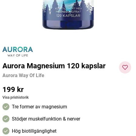
Kvill
Pureness
Purene
149 kr
132 kr
255 kr
Pris
:
149 kr
Pris
:
132 kr
Pris
:
255
Lägg i varukorgen
Lägg i varukorgen
kr
Aurora Magnesium 120 kapslar
Aurora Way Of Life
Pris
199 kr
:
199 kr
Visa prishistorik
Tre former av magnesium
Stödjer muskelfunktion & nerver
Hög biotillgänglighet