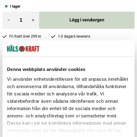
I lager
–
+
Lägg i varukorgen
Fri frakt över 299 kr
1-3 dagars leverans
Samma pris i butik & online
Reservera och hämta i butik
Mora
1
st
Reservera
Denna webbplats använder cookies
Vi använder enhetsidentifierare för att anpassa innehållet
Stockholm Upplands Väsby
3
st
Reservera
och annonserna till användarna, tillhandahålla funktioner
Arvika
0
st
Ej i lager
för sociala medier och analysera vår trafik. Vi
vidarebefordrar även sådana identifierare och annan
Fler butiker
Kan hämtas om en timme
information från din enhet till de sociala medier och
Inom butikens öppettider
annons- och analysföretag som vi samarbetar med.
Dessa kan i sin tur kombinera informationen med annan
information som du har tillhandahållit eller som de har