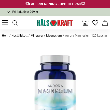
💥LAGERRENSNING - UPP TILL 75%💥
Fri frakt över 299 kr
1-3 dagars leverans
Samma pris i butik & online
Inga favor
Varu
Fri frakt över 299 kr
Hem
Kosttillskott
Mineraler
Magnesium
Aurora Magnesium 120 kapslar
Andra köpte också
ICE Gripper Broddar XL 44-47
Kvällsmagnesium 60 kapslar
EARTH 