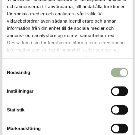
Fri frakt över 299 kr
1-3 dagars leverans
och annonserna till användarna, tillhandahålla funktioner
Samma pris i butik & online
för sociala medier och analysera vår trafik. Vi
Reservera och hämta i butik
vidarebefordrar även sådana identifierare och annan
information från din enhet till de sociala medier och
Sala
1
st
Reservera
annons- och analysföretag som vi samarbetar med.
Dessa kan i sin tur kombinera informationen med annan
Arvika
0
st
Ej i lager
information som du har tillhandahållit eller som de har
Boden
0
st
Ej i lager
samlat in när du har använt deras tjänster.
S
Fler butiker
Kan hämtas om en timme
Nödvändig
Inom butikens öppettider
a
m
t
Inställningar
y
c
k
Statistik
Produktbeskrivning
e
s
Innehåll
Marknadsföring
v