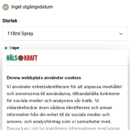
Inget utgångsdatum
Storlek
118ml Spray
I lager
–
+
Lägg i varukorgen
Fri frakt över 299 kr
1-3 dagars leverans
Denna webbplats använder cookies
Samma pris i butik & online
Vi använder enhetsidentifierare för att anpassa innehållet
Reservera och hämta i butik
och annonserna till användarna, tillhandahålla funktioner
för sociala medier och analysera vår trafik. Vi
Arvika
1
st
Reservera
vidarebefordrar även sådana identifierare och annan
information från din enhet till de sociala medier och
Enköping
2
st
Reservera
annons- och analysföretag som vi samarbetar med.
Helsingborg
1
st
Reservera
Dessa kan i sin tur kombinera informationen med annan