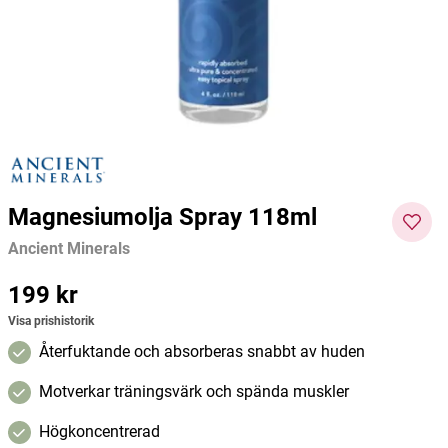
Solgar
Pureness
Purene
285 kr
132 kr
217 kr
Pris
:
285 kr
Pris
:
132 kr
Pris
:
217
Lägg i varukorgen
Lägg i varukorgen
kr
Magnesiumolja Spray 118ml
Ancient Minerals
Pris
199 kr
:
199 kr
Visa prishistorik
Återfuktande och absorberas snabbt av huden
Motverkar träningsvärk och spända muskler
Högkoncentrerad