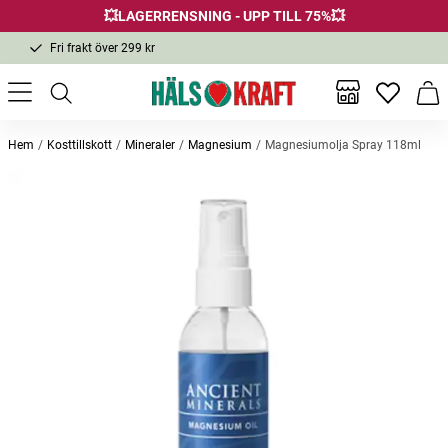
💥LAGERRENSNING - UPP TILL 75%💥
Fri frakt över 299 kr
1-3 dagars leverans
Samma pris i butik & online
Inga favor
Varu
Fri frakt över 299 kr
Hem
Kosttillskott
Mineraler
Magnesium
Magnesiumolja Spray 118ml
Andra köpte också
Magnesium Glycinate 60 kapslar
Trippel Magnesium 60 kaps
Trippe