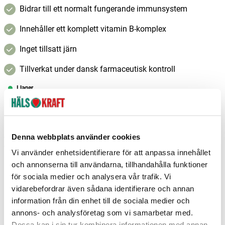
Bidrar till ett normalt fungerande immunsystem
Innehåller ett komplett vitamin B-komplex
Inget tillsatt järn
Tillverkat under dansk farmaceutisk kontroll
I lager
–
+
Lägg i varukorgen
Denna webbplats använder cookies
Fri frakt över 299 kr
1-3 dagars leverans
Samma pris i butik & online
Vi använder enhetsidentifierare för att anpassa innehållet
och annonserna till användarna, tillhandahålla funktioner
Reservera och hämta i butik
för sociala medier och analysera vår trafik. Vi
vidarebefordrar även sådana identifierare och annan
Helsingborg
1
st
Reservera
information från din enhet till de sociala medier och
Mora
1
st
Reservera
annons- och analysföretag som vi samarbetar med.
Dessa kan i sin tur kombinera informationen med annan
Rättvik
3
st
Reservera