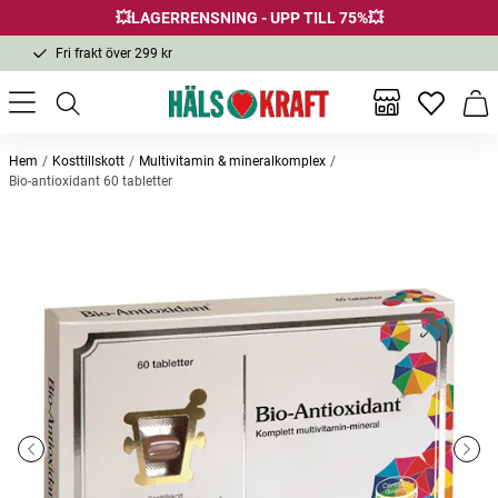
💥LAGERRENSNING - UPP TILL 75%💥
Fri frakt över 299 kr
1-3 dagars leverans
Samma pris i butik & online
Inga favor
Varu
Fri frakt över 299 kr
Hem
Kosttillskott
Multivitamin & mineralkomplex
Bio-antioxidant 60 tabletter
Andra köpte också