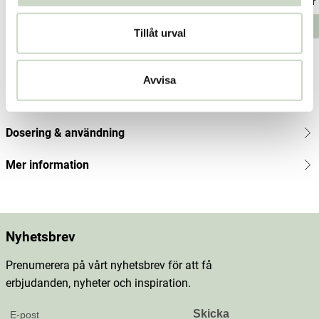
Pris
274 kr
:
274 kr
Pris
118 kr
:
118 kr
Pris
132 kr
:
132
Lägg i varukorgen
Lägg i varukorgen
Tillåt urval
kr
Produktbeskrivning
Avvisa
Innehåll
Dosering & användning
Mer information
Nyhetsbrev
Prenumerera på vårt nyhetsbrev för att få
erbjudanden, nyheter och inspiration.