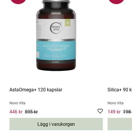
AstaOmega+ 120 kapslar
Silica+ 90 
Novo Vita
Novo Vita
Current price
446 kr
595 kr
:
446 kr
Previous price
:
595 kr
Current pric
149 kr
198 
Lägg i varukorgen