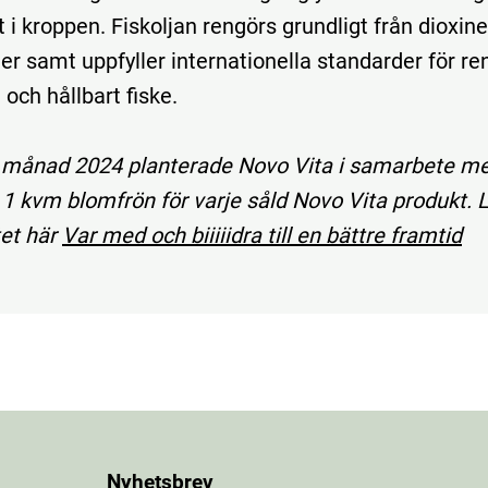
t i kroppen. Fiskoljan rengörs grundligt från dioxin
er samt uppfyller internationella standarder för re
och hållbart fiske.
 månad 2024 planterade Novo Vita i samarbete m
 1 kvm blomfrön för varje såld Novo Vita produkt. 
et här
Var med och biiiiidra till en bättre framtid
Nyhetsbrev