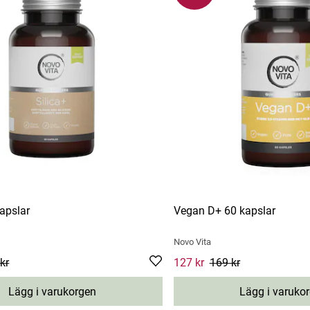
kapslar
Vegan D+ 60 kapslar
Novo Vita
e
kr
:
149 kr
Previous price
:
198 kr
Current price
127 kr
169 kr
:
127 kr
Previou
Lägg i varukorgen
Lägg i varuko