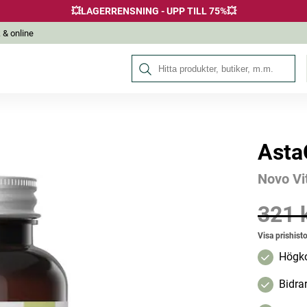
💥LAGERRENSNING - UPP TILL 75%💥
 & online
Sök på Hälsokraft
Asta
Andra köpte också
Novo Vi
321 
Pris
:
321 k
Visa prishisto
Högko
Bidrar