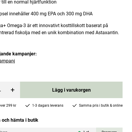
 till en normal hjärtfunktion
psel innehåller 400 mg EPA och 300 mg DHA
 Omega-3 är ett innovativt kosttillskott baserat på
trerad fiskolja med en unik kombination med Astaxantin.
ve 100g
Active Q10 Premium 90 kapslar
öljande kampanjer:
ampanj
Novo Vita
Current price
305 kr
406 kr
:
305 kr
Previous price
:
406 kr
rgen
Lägg i varukorgen
+
Lägg i varukorgen
 över 299 kr
1-3 dagars leverans
Samma pris i butik & online
 och hämta i butik