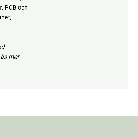
er, PCB och
nhet,
ed
Läs mer