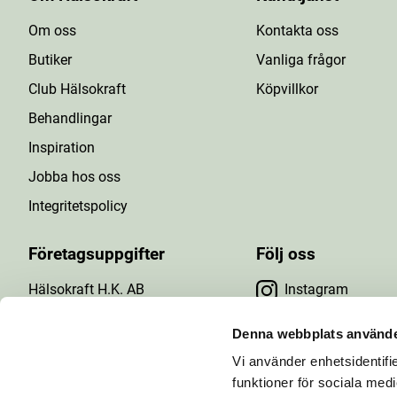
Om oss
Kontakta oss
Butiker
Vanliga frågor
Club Hälsokraft
Köpvillkor
Behandlingar
Inspiration
Jobba hos oss
Integritetspolicy
Företagsuppgifter
Följ oss
Hälsokraft H.K. AB
Instagram
Tuna Gårdsväg 24
Facebook
147 43 Tumba
Denna webbplats använde
Org.nr: 556476-5971
Vi använder enhetsidentifie
YouTube
E-post: info@halsokraft.se
funktioner för sociala medi