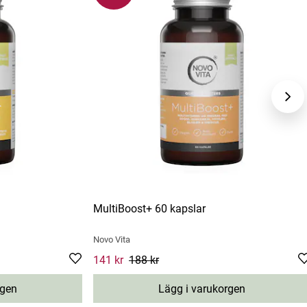
MultiBoost+ 60 kapslar
Novo Vita
s price
:
169 kr
Current price
141 kr
188 kr
:
141 kr
Previous price
:
188 kr
rgen
Lägg i varukorgen