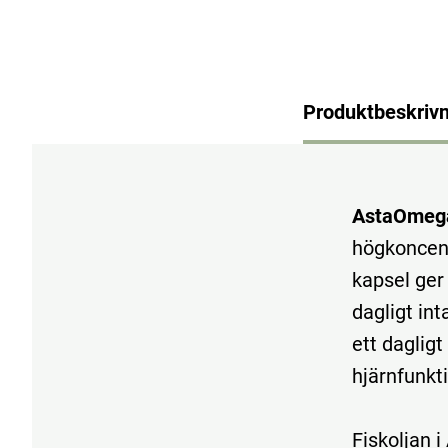
Produktbeskrivn
AstaOmeg
högkoncent
kapsel ger
dagligt in
ett dagligt
hjärnfunkt
Fiskoljan 