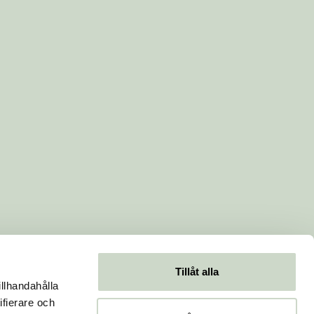
Tillåt alla
illhandahålla
ifierare och