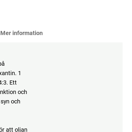
Mer information
på
antin. 1
:3. Ett
unktion och
l syn och
r att oljan