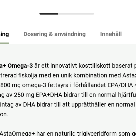
ing
Dosering & användning
Innehåll
a+ Omega-3
är ett innovativt kosttillskott baserat 
rerad fiskolja med en unik kombination med Astax
 800 mg omega-3 fettsyra i förhållandet EPA/DHA 4
tag av 250 mg EPA+DHA bidrar till en normal hjärtf
 intag av DHA bidrar till att upprätthåller en norma
ion.
i AstaOmega+ har en naturlig triglyceridform som gö