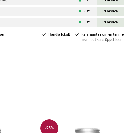
nberg
1
st
Reservera
2
st
Reservera
a
1
st
Reservera
ker
Handla lokalt
Kan hämtas om en timme
Inom butikens öppettider
-25%