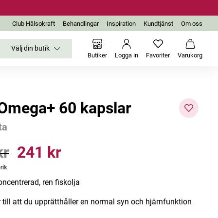
Club Hälsokraft
Behandlingar
Inspiration
Kundtjänst
Om oss
Välj din butik
Inga favoriter än
Varukor
Butiker
Logga in
Favoriter
Varukorg
Omega+ 60 kapslar
ta
-25%
kr
241 kr
r
Pris
:
241 kr
rik
ncentrerad, ren fiskolja
 till att du upprätthåller en normal syn och hjärnfunktion