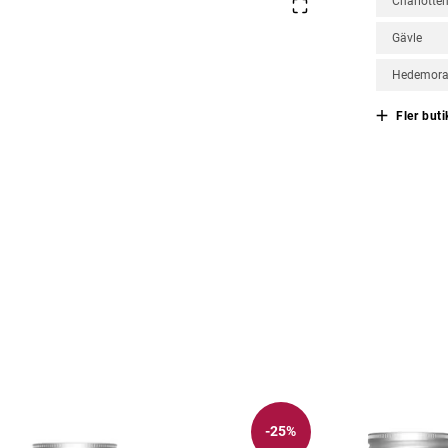
Charlotte
Gävle
Hedemor
Fler buti
-25%