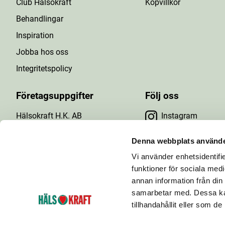
Club Hälsokraft
Köpvillkor
Behandlingar
Inspiration
Jobba hos oss
Integritetspolicy
Företagsuppgifter
Följ oss
Hälsokraft H.K. AB
Instagram
Tuna Gårdsväg 24
Facebook
147 43 Tumba
Denna webbplats använde
Org.nr: 556476-5971
Vi använder enhetsidentifie
YouTube
E-post: info@halsokraft.se
funktioner för sociala medi
annan information från din
samarbetar med. Dessa kan
tillhandahållit eller som d