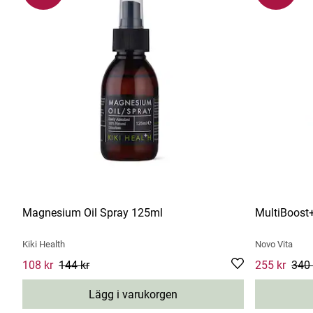
Magnesium Oil Spray 125ml
MultiBoost
Kiki Health
Novo Vita
Current price
108 kr
144 kr
:
108 kr
Previous price
:
144 kr
Current pric
255 kr
340 
Lägg i varukorgen