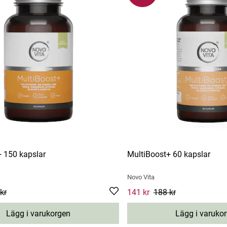
+ 150 kapslar
MultiBoost+ 60 kapslar
Novo Vita
e
kr
:
255 kr
Previous price
:
340 kr
Current price
141 kr
188 kr
:
141 kr
Previou
Lägg i varukorgen
Lägg i varuko