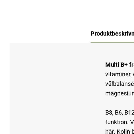
Produktbeskrivn
Multi B+ f
vitaminer,
välbalanser
magnesium 
B3, B6, B1
funktion. V
hår. Kolin