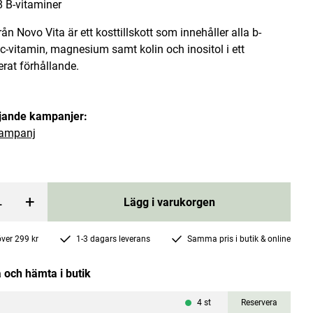
8 B-vitaminer
rån Novo Vita är ett kosttillskott som innehåller alla b-
 c-vitamin, magnesium samt kolin och inositol i ett
rat förhållande.
öljande kampanjer:
KSM66 Ashwagandha 120 kapslar
ampanj
MedicineGarden
 price
:
595 kr
Pris
217 kr
:
217 kr
+
Lägg i varukorgen
rgen
Lägg i varukorgen
 över 299 kr
1-3 dagars leverans
Samma pris i butik & online
 och hämta i butik
4
st
Reservera