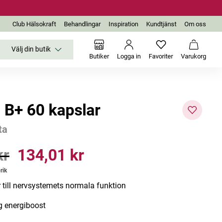
Club Hälsokraft
Behandlingar
Inspiration
Kundtjänst
Om oss
Välj din butik
Inga favoriter än
Varukor
Butiker
Logga in
Favoriter
Varukorg
i B+ 60 kapslar
ta
kr
134,01 kr
r
Pris
:
134,01 kr
Bästsäljare
rik
r till nervsystemets normala funktion
g energiboost