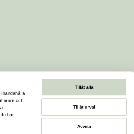
Tillåt alla
illhandahålla
ifierare och
Tillåt urval
vi
 du har
Avvisa