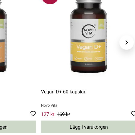
Vegan D+ 60 kapslar
Novo Vita
s price
:
188 kr
Current price
127 kr
169 kr
:
127 kr
Previous price
:
169 kr
rgen
Lägg i varukorgen