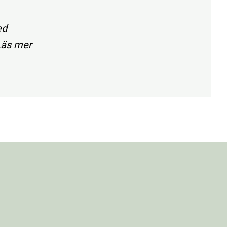
ed
Läs mer