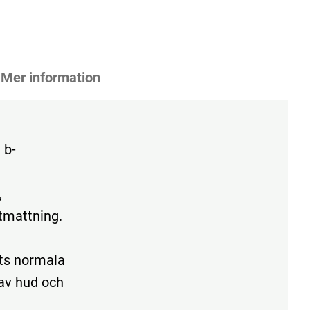
Mer information
 b-
,
utmattning.
ets normala
 av hud och