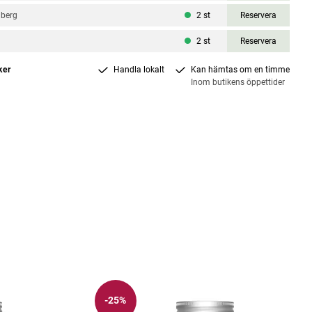
nberg
2
st
Reservera
2
st
Reservera
ker
Handla lokalt
Kan hämtas om en timme
Inom butikens öppettider
-25%