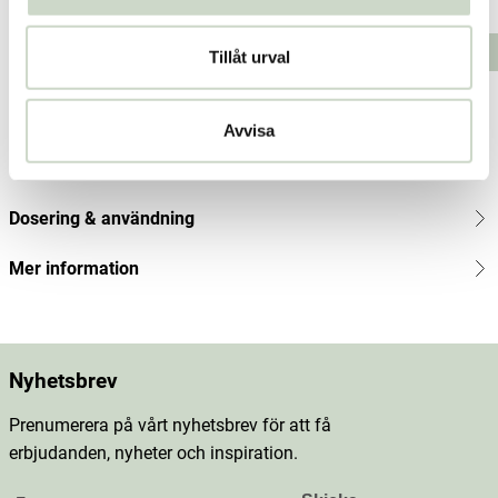
Pris
37 kr
:
37 kr
Pris
37 kr
:
37 kr
Pris
37 kr
:
37 kr
Lägg i varukorgen
Lägg i varukorgen
Tillåt urval
Produktbeskrivning
Avvisa
Innehåll
Dosering & användning
Mer information
Nyhetsbrev
Prenumerera på vårt nyhetsbrev för att få
erbjudanden, nyheter och inspiration.