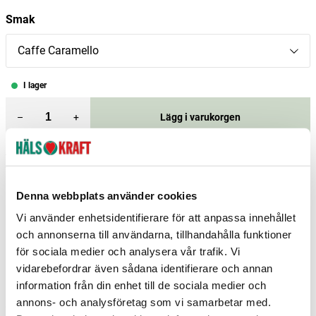
Smak
Caffe Caramello
I lager
–
+
Lägg i varukorgen
Fri frakt över 299 kr
1-3 dagars leverans
Samma pris i butik & online
Denna webbplats använder cookies
Reservera och hämta i butik
Vi använder enhetsidentifierare för att anpassa innehållet
Piteå
7
st
Reservera
och annonserna till användarna, tillhandahålla funktioner
för sociala medier och analysera vår trafik. Vi
Stockholm Upplands Väsby
4
st
Reservera
vidarebefordrar även sådana identifierare och annan
Arvika
0
st
Ej i lager
information från din enhet till de sociala medier och
annons- och analysföretag som vi samarbetar med.
Fler butiker
Kan hämtas om en timme