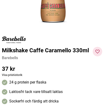
Kiki Health
Nutri Pharma
Dafi
97 kr
129 kr
49 kr
103 kr
119 kr
Current price
:
97 kr
Previous price
Current price
:
129 kr
:
49 kr
Previous price
Curre
:
103 kr
nt
Lägg i varukorgen
Lägg i varukorgen
price
:
119
kr
Pre
vious
Milkshake Caffe Caramello 330ml
price
:
229
Barebells
kr
Pris
37 kr
:
37 kr
Visa prishistorik
24 g protein per flaska
Laktosfri tack vare tillsatt laktas
Sockerfri och färdig att dricka