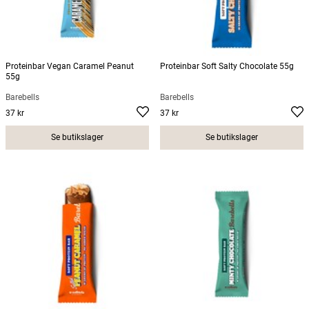
Proteinbar Vegan Caramel Peanut
Proteinbar Soft Salty Chocolate 55g
55g
Barebells
Barebells
37 kr
37 kr
Pris
:
37 kr
Pris
:
37 kr
Se butikslager
Se butikslager