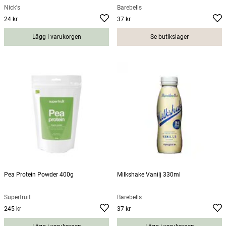
Nick's
Barebells
24 kr
37 kr
Pris
:
24 kr
Pris
:
37 kr
Lägg i varukorgen
Se butikslager
Pea Protein Powder 400g
Milkshake Vanilj 330ml
Superfruit
Barebells
245 kr
37 kr
Pris
:
245 kr
Pris
:
37 kr