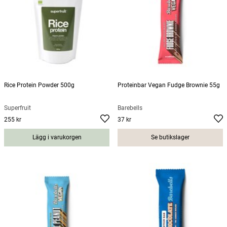
Rice Protein Powder 500g
Proteinbar Vegan Fudge Brownie 55g
Superfruit
Barebells
255 kr
37 kr
Pris
:
255 kr
Pris
:
37 kr
Lägg i varukorgen
Se butikslager