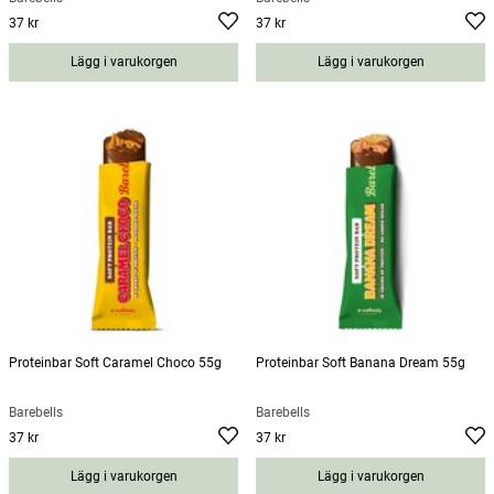
37 kr
37 kr
Pris
:
37 kr
Pris
:
37 kr
Lägg i varukorgen
Lägg i varukorgen
Proteinbar Soft Caramel Choco 55g
Proteinbar Soft Banana Dream 55g
Barebells
Barebells
37 kr
37 kr
Pris
:
37 kr
Pris
:
37 kr
Lägg i varukorgen
Lägg i varukorgen