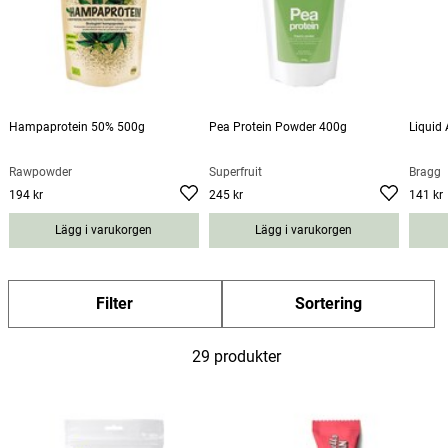
Hampaprotein 50% 500g
Pea Protein Powder 400g
Liquid
Rawpowder
Superfruit
Bragg
194 kr
245 kr
141 kr
Pris
:
194 kr
Pris
:
245 kr
Pris
:
141
Lägg i varukorgen
Lägg i varukorgen
kr
Filter
Sortering
29 produkter