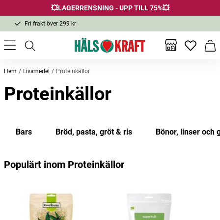
💥LAGERRENSNING - UPP TILL 75%💥
Fri frakt över 299 kr
1-3 dagars leverans
Samma pris i butik & online
Inga favor
Varu
Fri frakt över 299 kr
Hem
Livsmedel
Proteinkällor
Proteinkällor
Bars
Bröd, pasta, gröt & ris
Bönor, linser och 
Populärt inom Proteinkällor