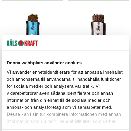
Denna webbplats använder cookies
Vi använder enhetsidentifierare för att anpassa innehållet
Proteinbar Creamy Crisp 55g
Proteinbar Cookies & Cream 55g
och annonserna till användarna, tillhandahålla funktioner
för sociala medier och analysera vår trafik. Vi
Barebells
Barebells
vidarebefordrar även sådana identifierare och annan
37 kr
37 kr
Pris
:
37 kr
Pris
:
37 kr
information från din enhet till de sociala medier och
Se butikslager
Lägg i varukorgen
annons- och analysföretag som vi samarbetar med.
Dessa kan i sin tur kombinera informationen med annan
information som du har tillhandahållit eller som de har
samlat in när du har använt deras tjänster.