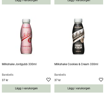
Lägg i varukorgen
Lägg i varukorgen
Milkshake Jordgubb 330ml
Milkshake Cookies & Cream 330ml
Barebells
Barebells
37 kr
37 kr
Pris
:
37 kr
Pris
:
37 kr
Lägg i varukorgen
Lägg i varukorgen