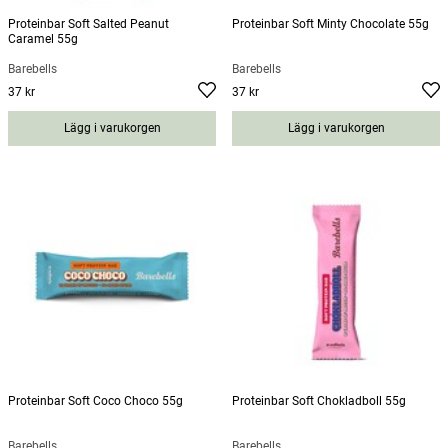
Proteinbar Soft Salted Peanut
Proteinbar Soft Minty Chocolate 55g
Caramel 55g
Barebells
Barebells
37 kr
37 kr
Pris
:
37 kr
Pris
:
37 kr
Lägg i varukorgen
Lägg i varukorgen
Proteinbar Soft Coco Choco 55g
Proteinbar Soft Chokladboll 55g
Barebells
Barebells