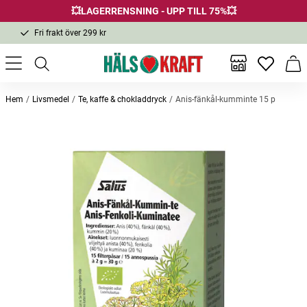
💥LAGERRENSNING - UPP TILL 75%💥
Fri frakt över 299 kr
1-3 dagars leverans
Samma pris i butik & online
Inga favor
Varu
Fri frakt över 299 kr
Hem
Livsmedel
Te, kaffe & chokladdryck
Anis-fänkål-kumminte 15 p
Andra köpte också
Mjölon 80g
System Absolute Day Cream 50ml
Sköldkö