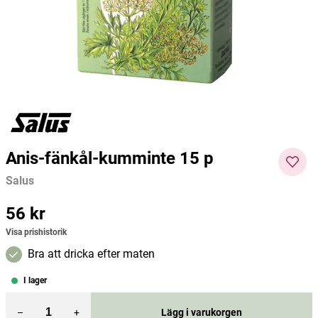
Natur-Drogeriet
Annemarie Börlind
GetTes
80 kr
749 kr
179 kr
Pris
:
80 kr
Pris
:
749 kr
Pris
:
179
Lägg i varukorgen
Lägg i varukorgen
kr
Anis-fänkål-kumminte 15 p
Salus
Pris
56 kr
:
56 kr
Visa prishistorik
Bra att dricka efter maten
I lager
–
+
Lägg i varukorgen