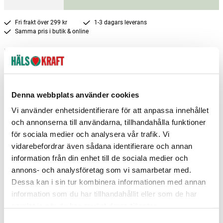
Fri frakt över 299 kr
1-3 dagars leverans
Samma pris i butik & online
Reservera och hämta i butik
Borlänge
4
st
Reservera
Borås
3
st
Reservera
Denna webbplats använder cookies
Vi använder enhetsidentifierare för att anpassa innehållet
Falun
4
st
Reservera
och annonserna till användarna, tillhandahålla funktioner
Fler butiker
Kan hämtas om en timme
för sociala medier och analysera vår trafik. Vi
Inom butikens öppettider
vidarebefordrar även sådana identifierare och annan
information från din enhet till de sociala medier och
annons- och analysföretag som vi samarbetar med.
Dessa kan i sin tur kombinera informationen med annan
information som du har tillhandahållit eller som de har
Relaterade produkter
samlat in när du har använt deras tjänster.
S