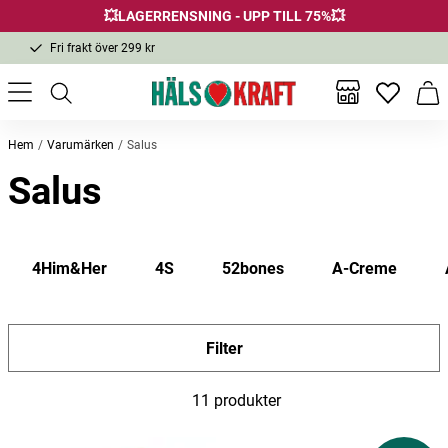
💥LAGERRENSNING - UPP TILL 75%💥
Fri frakt över 299 kr
1-3 dagars leverans
Samma pris i butik & online
Inga favor
Varu
Fri frakt över 299 kr
Hem
Varumärken
Salus
Salus
4Him&Her
4S
52bones
A-Creme
Filter
11 produkter