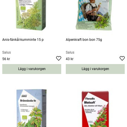
Anis-fänkål-kumminte 15 p
Alpenkraft bon bon 75g
Salus
Salus
56 kr
43 kr
Pris
:
56 kr
Pris
:
43 kr
Lägg i varukorgen
Lägg i varukorgen