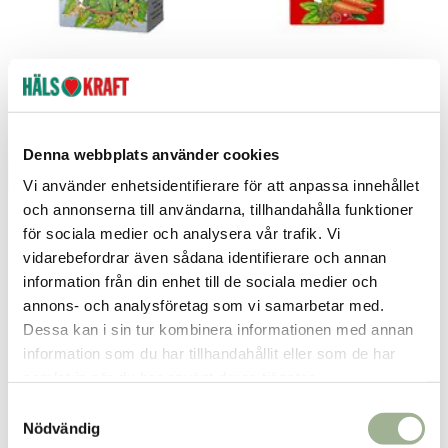
Brännässlete 15 p
Blutsaft 50 tabletter
Salus
Salus
56 kr
264 kr
Pris
:
56 kr
Pris
:
264 kr
Denna webbplats använder cookies
Lägg i varukorgen
Se butikslager
Vi använder enhetsidentifierare för att anpassa innehållet
och annonserna till användarna, tillhandahålla funktioner
för sociala medier och analysera vår trafik. Vi
vidarebefordrar även sådana identifierare och annan
information från din enhet till de sociala medier och
annons- och analysföretag som vi samarbetar med.
Dessa kan i sin tur kombinera informationen med annan
information som du har tillhandahållit eller som de har
samlat in när du har använt deras tjänster.
S
Nödvändig
a
Blutsaft Kids 250ml
Magnesium 250ml flytande