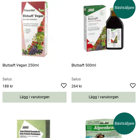
Bästsäljare
Blutsaft Vegan 250ml
Blutsaft 500ml
Salus
Salus
188 kr
264 kr
Pris
:
188 kr
Pris
:
264 kr
Lägg i varukorgen
Lägg i varukorgen
Bästsäljare