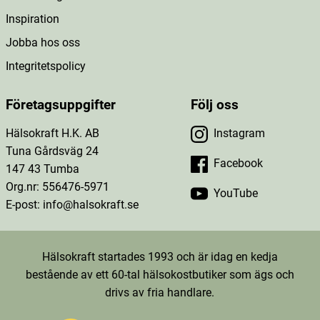
Inspiration
Jobba hos oss
Integritetspolicy
Företagsuppgifter
Följ oss
Hälsokraft H.K. AB
Instagram
Tuna Gårdsväg 24
Facebook
147 43 Tumba
Org.nr: 556476-5971
YouTube
E-post: info@halsokraft.se
Hälsokraft startades 1993 och är idag en kedja
bestående av ett 60-tal hälsokostbutiker som ägs och
drivs av fria handlare.