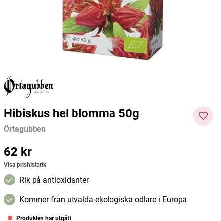
280ml
Natur-Drogeriet
Natur-Drogeriet
Organi
65 kr
56 kr
59 kr
Pris
:
65 kr
Pris
:
56 kr
Pris
:
59 kr
Lägg i varukorgen
Lägg i varukorgen
Hibiskus hel blomma 50g
Örtagubben
Pris
62 kr
:
62 kr
Visa prishistorik
Rik på antioxidanter
Kommer från utvalda ekologiska odlare i Europa
Produkten har utgått