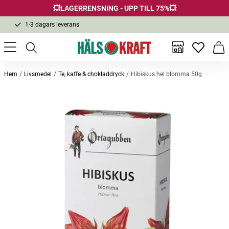
💥LAGERRENSNING - UPP TILL 75%💥
Fri frakt över 299 kr
1-3 dagars leverans
Samma pris i butik & online
Fri frakt över 299 kr
Inga favor
Varu
Hem
Livsmedel
Te, kaffe & chokladdryck
Hibiskus hel blomma 50g
Andra köpte också
Rölleka 100g
Mariatistelfrö hela 100g
Hair S