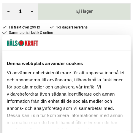
–
+
Ej i lager
Fri frakt över 299 kr
1-3 dagars leverans
Samma pris i butik & online
Reservera och hämta i butik
Gävle
5
st
Reservera
Denna webbplats använder cookies
Göteborg Nödinge
2
st
Reservera
Vi använder enhetsidentifierare för att anpassa innehållet
Simrishamn
7
st
Reservera
och annonserna till användarna, tillhandahålla funktioner
för sociala medier och analysera vår trafik. Vi
Fler butiker
Kan hämtas om en timme
vidarebefordrar även sådana identifierare och annan
Inom butikens öppettider
information från din enhet till de sociala medier och
annons- och analysföretag som vi samarbetar med.
Dessa kan i sin tur kombinera informationen med annan
information som du har tillhandahållit eller som de har
samlat in när du har använt deras tjänster.