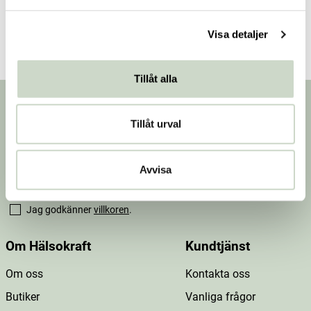
Dosering & användning
a
l
Mer information
Visa detaljer
Tillåt alla
Nyhetsbrev
Tillåt urval
Prenumerera på vårt nyhetsbrev för att få
erbjudanden, nyheter och inspiration.
Avvisa
Jag godkänner
villkoren
.
Om Hälsokraft
Kundtjänst
Om oss
Kontakta oss
Butiker
Vanliga frågor