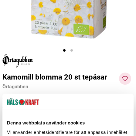
Örtagubben
Crearome
Annema
71 kr
109 kr
499 kr
Pris
:
71 kr
Pris
:
109 kr
Pris
:
499
Lägg i varukorgen
Lägg i varukorgen
kr
Kamomill blomma 20 st tepåsar
Örtagubben
Pris
75 kr
:
75 kr
Visa prishistorik
Produkten har utgått
Denna webbplats använder cookies
Vi använder enhetsidentifierare för att anpassa innehållet
–
+
Ej i lager