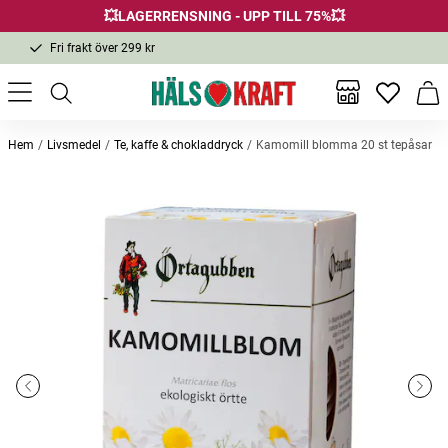
💥LAGERRENSNING - UPP TILL 75%💥
Fri frakt över 299 kr
1-3 dagars leverans
Samma pris i butik & online
Inga favor
Varu
Fri frakt över 299 kr
Hem
Livsmedel
Te, kaffe & chokladdryck
Kamomill blomma 20 st tepåsar
Andra köpte också
Pepparmynta blad 20 st tepåsar
Vänderot bitar 100g
LL Reg