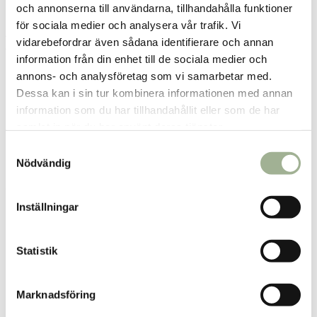
och annonserna till användarna, tillhandahålla funktioner
för sociala medier och analysera vår trafik. Vi
Fri frakt över 299 kr
1-3 dagars leverans
vidarebefordrar även sådana identifierare och annan
Samma pris i butik & online
information från din enhet till de sociala medier och
annons- och analysföretag som vi samarbetar med.
Reservera och hämta i butik
Dessa kan i sin tur kombinera informationen med annan
Enköping
2
st
Reservera
information som du har tillhandahållit eller som de har
samlat in när du har använt deras tjänster.
Göteborg Nödinge
1
st
Reservera
S
Sjöbo
3
st
Reservera
Nödvändig
a
m
Fler butiker
Kan hämtas om en timme
t
Inom butikens öppettider
Inställningar
y
c
k
Statistik
Produktbeskrivning
e
s
Innehåll
Marknadsföring
v