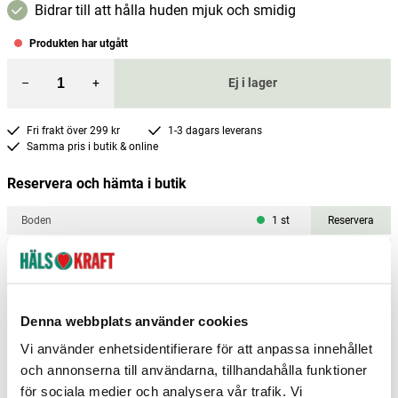
Bidrar till att hålla huden mjuk och smidig
Produkten har utgått
–
+
Ej i lager
Fri frakt över 299 kr
1-3 dagars leverans
Samma pris i butik & online
Reservera och hämta i butik
Boden
1
st
Reservera
Enköping
1
st
Reservera
Arvika
0
st
Ej i lager
Denna webbplats använder cookies
Fler butiker
Kan hämtas om en timme
Inom butikens öppettider
Vi använder enhetsidentifierare för att anpassa innehållet
och annonserna till användarna, tillhandahålla funktioner
för sociala medier och analysera vår trafik. Vi