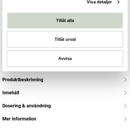
Visa detaljer
Tillåt alla
Mamahood Belly + Body Duo 225 ml
Tillåt urval
Lip Intimate Care
Pris
479 kr
:
479 kr
Avvisa
Lägg i varukorgen
Produktbeskrivning
Innehåll
Dosering & användning
Mer information