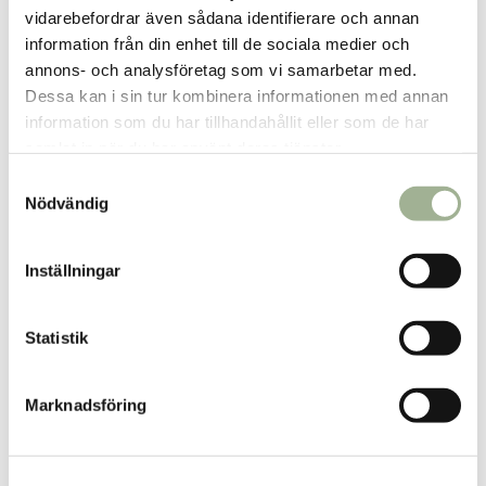
vidarebefordrar även sådana identifierare och annan
information från din enhet till de sociala medier och
Relaterade produkter
annons- och analysföretag som vi samarbetar med.
Dessa kan i sin tur kombinera informationen med annan
information som du har tillhandahållit eller som de har
samlat in när du har använt deras tjänster.
S
Nödvändig
a
m
t
Inställningar
y
c
k
Statistik
e
s
Marknadsföring
v
a
l