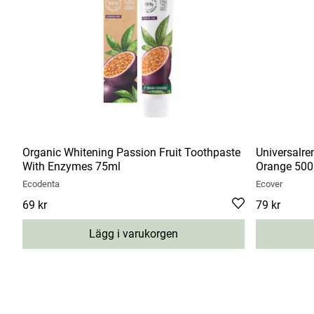
Organic Whitening Passion Fruit Toothpaste
Universalr
With Enzymes 75ml
Orange 50
Ecodenta
Ecover
Pris
69 kr
:
69 kr
Pris
79 kr
:
79 kr
Lägg i varukorgen