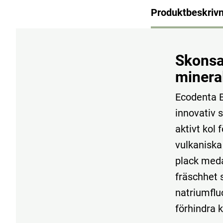
Produktbeskrivn
Skonsa
minera
Ecodenta B
innovativ 
aktivt kol
vulkaniska
plack meda
fräschhet 
natriumflu
förhindra k