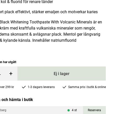
 kol & fluorid för renare tänder
ort plack effektivt, stärker emaljen och motverkar karies
Black Whitening Toothpaste With Volcanic Minerals är en
dkräm med kraftfulla vulkaniska mineraler som rengör,
nderna skonsamt & avlägsnar plack. Mentol ger långvarig
& kylande känsla. Innehåller natriumfluorid
 500ml
Ekologiskt Cikoriakaffe 200g
Leroux
n har utgått
Pris
65 kr
:
65 kr
+
Ej i lager
rgen
Lägg i varukorgen
 över 299 kr
1-3 dagars leverans
Samma pris i butik & online
 och hämta i butik
nberg
4
st
Reservera