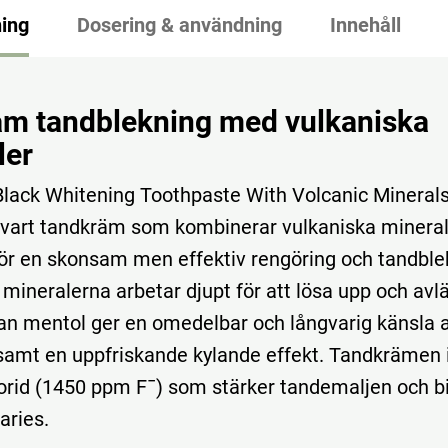
ing
Dosering & användning
Innehåll
m tandblekning med vulkaniska
ler
lack Whitening Toothpaste With Volcanic Minerals
svart tandkräm som kombinerar vulkaniska minera
 för en skonsam men effektiv rengöring och tandble
 mineralerna arbetar djupt för att lösa upp och av
n mentol ger en omedelbar och långvarig känsla 
samt en uppfriskande kylande effekt. Tandkrämen 
orid (1450 ppm F¯) som stärker tandemaljen och bidr
aries.