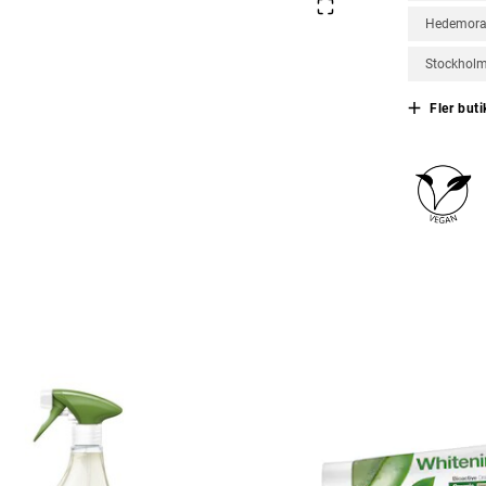
Hedemor
Stockhol
Fler buti