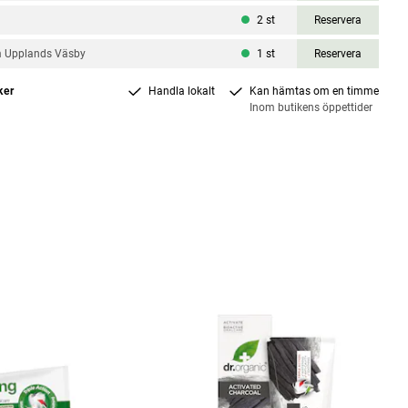
a
2
st
Reservera
m Upplands Väsby
1
st
Reservera
ker
Handla lokalt
Kan hämtas om en timme
Inom butikens öppettider