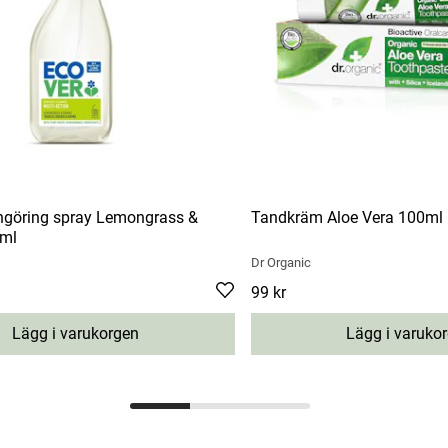
engöring spray Lemongrass &
Tandkräm Aloe Vera 100ml
0ml
Dr Organic
Pris
99 kr
:
99 kr
Lägg i varukorgen
Lägg i varuko