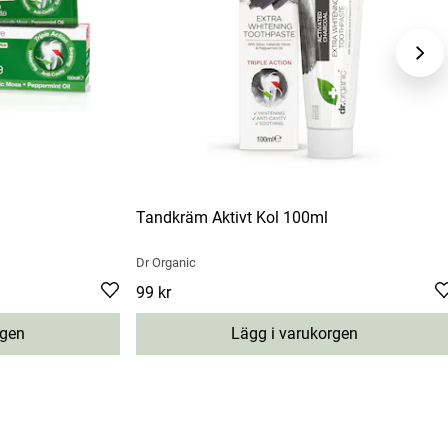
Tandkräm Aktivt Kol 100ml
Dr Organic
Pris
99 kr
:
99 kr
rgen
Lägg i varukorgen