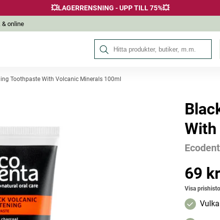
💥LAGERRENSNING - UPP TILL 75%💥
 & online
Sök på Hälsokraft
ing Toothpaste With Volcanic Minerals 100ml
Blac
Andra köpte också
With
Ecoden
69 k
Pris
:
69 kr
Visa prishisto
Vulka