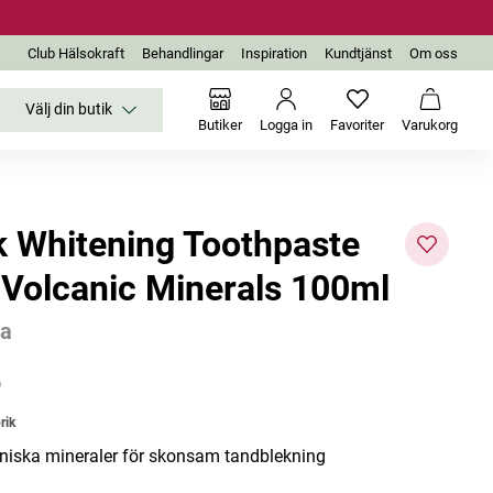
Club Hälsokraft
Behandlingar
Inspiration
Kundtjänst
Om oss
Välj din butik
Inga favoriter än
Varukor
Butiker
Logga in
Favoriter
Varukorg
k Whitening Toothpaste
 Volcanic Minerals 100ml
ta
Bästsäljare
r
rik
niska mineraler för skonsam tandblekning