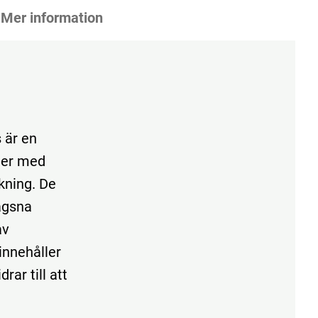
Mer information
 är en
ler med
kning. De
lägsna
av
innehåller
ar till att