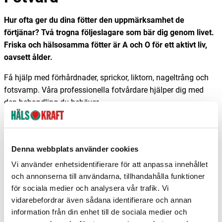
Hur ofta ger du dina fötter den uppmärksamhet de
förtjänar? Två trogna följeslagare som bär dig genom livet.
Friska och hälsosamma fötter är A och O för ett aktivt liv,
oavsett ålder.
Få hjälp med förhårdnader, sprickor, liktorn, nageltrång och
fotsvamp. Våra professionella fotvårdare hjälper dig med
den behandling du behöver.
Och du behöver inte ha problem med dina fötter för att
komma till oss! Medicinsk fotvård förbygger framtida besvär
och passar också dig som bara vill ha mjuka fina fötter.
Denna webbplats använder cookies
Vi använder enhetsidentifierare för att anpassa innehållet
Ge dina fötter den vård de förtjänar. Kontakta din närmaste
och annonserna till användarna, tillhandahålla funktioner
butik för tidsbokning, mer information och prislista. Nedan
för sociala medier och analysera vår trafik. Vi
hittar du de Hälsokraftbutiker som erbjuder fotvård:
vidarebefordrar även sådana identifierare och annan
information från din enhet till de sociala medier och
Oskarshamn
.