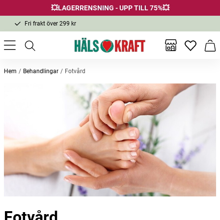
💥LAGERRENSNING - UPP TILL 75%💥
Fri frakt över 299 kr
1-3 dagars leverans
Samma pris i butik & online
Inga favor
Varu
Fri frakt över 299 kr
Hem
Behandlingar
Fotvård
Fotvård