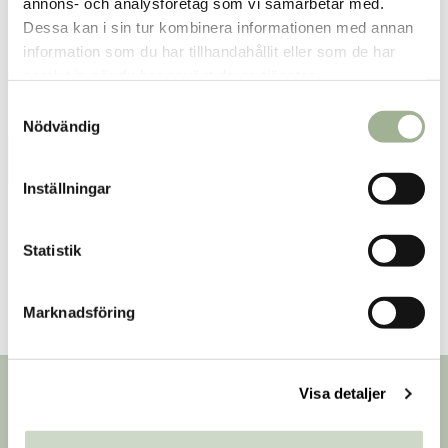
annons- och analysföretag som vi samarbetar med.
Dessa kan i sin tur kombinera informationen med annan
information som du har tillhandahållit eller som de har
Hårmineralanalys
samlat in när du har använt deras tjänster.
S
Ansiktsbehandling
Nödvändig
a
m
Fotvård
t
Inställningar
y
Massage
c
k
Statistik
e
s
Marknadsföring
v
a
l
Nyhetsbrev
Visa detaljer
Prenumerera på vårt nyhetsbrev för att få