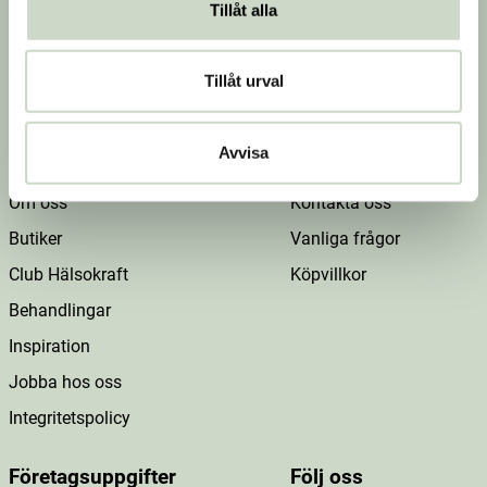
erbjudanden, nyheter och inspiration.
Tillåt alla
Tillåt urval
Jag godkänner
villkoren
.
Avvisa
Om Hälsokraft
Kundtjänst
Om oss
Kontakta oss
Butiker
Vanliga frågor
Club Hälsokraft
Köpvillkor
Behandlingar
Inspiration
Jobba hos oss
Integritetspolicy
Företagsuppgifter
Följ oss