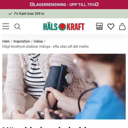
💥LAGERRENSNING - UPP TILL 75%💥
Fri frakt över 299 kr
1-3 dagars leverans
Samma pris i butik & online
Inga favor
Varu
Fri frakt över 299 kr
Hem
Inspiration
Hälsa
Högt blodtryck drabbar många - ofta utan att det märks