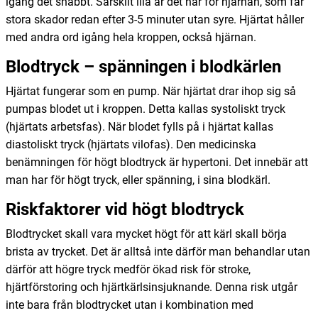
igång det snabbt. Särskilt illa är det här för hjärnan, som får
stora skador redan efter 3-5 minuter utan syre. Hjärtat håller
med andra ord igång hela kroppen, också hjärnan.
Blodtryck – spänningen i blodkärlen
Hjärtat fungerar som en pump. När hjärtat drar ihop sig så
pumpas blodet ut i kroppen. Detta kallas systoliskt tryck
(hjärtats arbetsfas). När blodet fylls på i hjärtat kallas
diastoliskt tryck (hjärtats vilofas). Den medicinska
benämningen för högt blodtryck är hypertoni. Det innebär att
man har för högt tryck, eller spänning, i sina blodkärl.
Riskfaktorer vid högt blodtryck
Blodtrycket skall vara mycket högt för att kärl skall börja
brista av trycket. Det är alltså inte därför man behandlar utan
därför att högre tryck medför ökad risk för stroke,
hjärtförstoring och hjärtkärlsinsjuknande. Denna risk utgår
inte bara från blodtrycket utan i kombination med