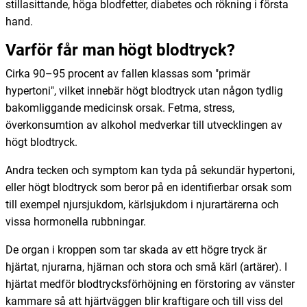
stillasittande, höga blodfetter, diabetes och rökning i första
hand.
Varför får man högt blodtryck?
Cirka 90–95 procent av fallen klassas som "primär
hypertoni", vilket innebär högt blodtryck utan någon tydlig
bakomliggande medicinsk orsak. Fetma, stress,
överkonsumtion av alkohol medverkar till utvecklingen av
högt blodtryck.
Andra tecken och symptom kan tyda på sekundär hypertoni,
eller högt blodtryck som beror på en identifierbar orsak som
till exempel njursjukdom, kärlsjukdom i njurartärerna och
vissa hormonella rubbningar.
De organ i kroppen som tar skada av ett högre tryck är
hjärtat, njurarna, hjärnan och stora och små kärl (artärer). I
hjärtat medför blodtrycksförhöjning en förstoring av vänster
kammare så att hjärtväggen blir kraftigare och till viss del