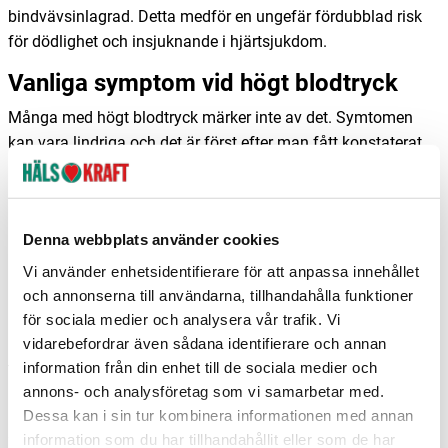
bindvävsinlagrad. Detta medför en ungefär fördubblad risk
för dödlighet och insjuknande i hjärtsjukdom.
Vanliga symptom vid högt blodtryck
Många med högt blodtryck märker inte av det. Symtomen
kan vara lindriga och det är först efter man fått konstaterat
högt blodtryck man kan relatera till att man känt sig trött och
haft huvudvärk. Därför är det viktigt att mäta sitt blodtryck
regelbundet.
Denna webbplats använder cookies
Livsstilen är viktig - du avgör
Vi använder enhetsidentifierare för att anpassa innehållet
En hälsosam livsstil med sunda matvanor och regelbunden
och annonserna till användarna, tillhandahålla funktioner
motion är av stor vikt för ett normalt blodtryck. Man bör även
för sociala medier och analysera vår trafik. Vi
undvika tobak, stora mängder alkohol, socker och vid
vidarebefordrar även sådana identifierare och annan
information från din enhet till de sociala medier och
tendens till högt blodtryck även lakrits.
annons- och analysföretag som vi samarbetar med.
Förutom livsstilsändring så finns det även naturliga alternativ
Dessa kan i sin tur kombinera informationen med annan
som kan balansera och sänka högt blodtryck.
Fiskolja
,
information som du har tillhandahållit eller som de har