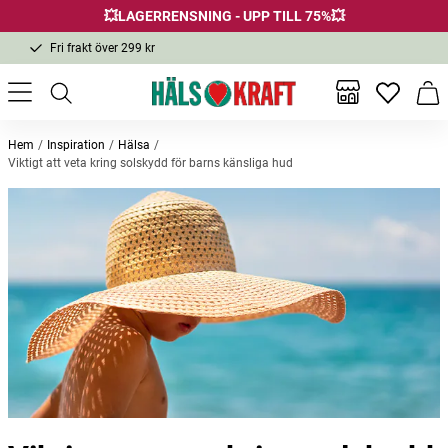
💥LAGERRENSNING - UPP TILL 75%💥
Fri frakt över 299 kr
1-3 dagars leverans
Samma pris i butik & online
Inga favor
Varu
Fri frakt över 299 kr
Hem
Inspiration
Hälsa
Viktigt att veta kring solskydd för barns känsliga hud