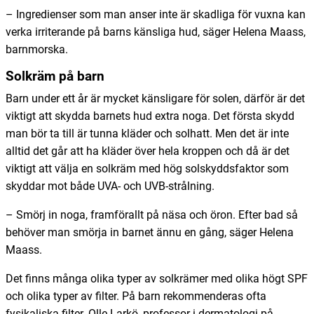
– Ingredienser som man anser inte är skadliga för vuxna kan
verka irriterande på barns känsliga hud, säger Helena Maass,
barnmorska.
Solkräm på barn
Barn under ett år är mycket känsligare för solen, därför är det
viktigt att skydda barnets hud extra noga. Det första skydd
man bör ta till är tunna kläder och solhatt. Men det är inte
alltid det går att ha kläder över hela kroppen och då är det
viktigt att välja en solkräm med hög solskyddsfaktor som
skyddar mot både UVA- och UVB-strålning.
– Smörj in noga, framförallt på näsa och öron. Efter bad så
behöver man smörja in barnet ännu en gång, säger Helena
Maass.
Det finns många olika typer av solkrämer med olika högt SPF
och olika typer av filter. På barn rekommenderas ofta
fysikaliska filter. Olle Larkö, professor i dermatologi på