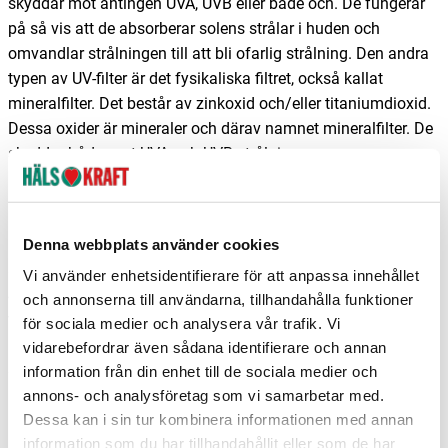
skyddar mot antingen UVA, UVB eller både och. De fungerar
på så vis att de absorberar solens strålar i huden och
omvandlar strålningen till att bli ofarlig strålning. Den andra
typen av UV-filter är det fysikaliska filtret, också kallat
mineralfilter. Det består av zinkoxid och/eller titaniumdioxid.
Dessa oxider är mineraler och därav namnet mineralfilter. De
skyddar båda mot UVA och UVB-strålning.
Ett fysikaliskt filter reflekterar solens strålning så att de inte
kan tränga in i huden. De fysikaliska filtren har länge
kritiserats för att man blir så vit av dom. Men varför väljer
Denna webbplats använder cookies
ändå många människor fysikaliska filter framför syntetiska.
Vi använder enhetsidentifierare för att anpassa innehållet
Jo, anledningen är att de syntetiska filtren i vissa studier
och annonserna till användarna, tillhandahålla funktioner
visat sig lagras i våra inre organ. Helena Gonzales, forskare
för sociala medier och analysera vår trafik. Vi
på Sahlgrenska sjukhuset, har länge forskat på olika typer av
vidarebefordrar även sådana identifierare och annan
solskydd och hon varnar för bland annat det syntetiska filtret
information från din enhet till de sociala medier och
benzophene-3.
annons- och analysföretag som vi samarbetar med.
Dessa kan i sin tur kombinera informationen med annan
Nu har det också kommit en ny teknik där titaniumdioxiden i
information som du har tillhandahållit eller som de har