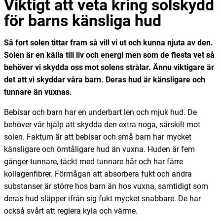
Viktigt att veta kring solskydd
för barns känsliga hud
Så fort solen tittar fram så vill vi ut och kunna njuta av den.
Solen är en källa till liv och energi men som de flesta vet så
behöver vi skydda oss mot solens strålar. Ännu viktigare är
det att vi skyddar våra barn. Deras hud är känsligare och
tunnare än vuxnas.
Bebisar och barn har en underbart len och mjuk hud. De
behöver vår hjälp att skydda den extra noga, särskilt mot
solen. Faktum är att bebisar och små barn har mycket
känsligare och ömtåligare hud än vuxna. Huden är fem
gånger tunnare, täckt med tunnare hår och har färre
kollagenfibrer. Förmågan att absorbera fukt och andra
substanser är större hos barn än hos vuxna, samtidigt som
deras hud släpper ifrån sig fukt mycket snabbare. De har
också svårt att reglera kyla och värme.