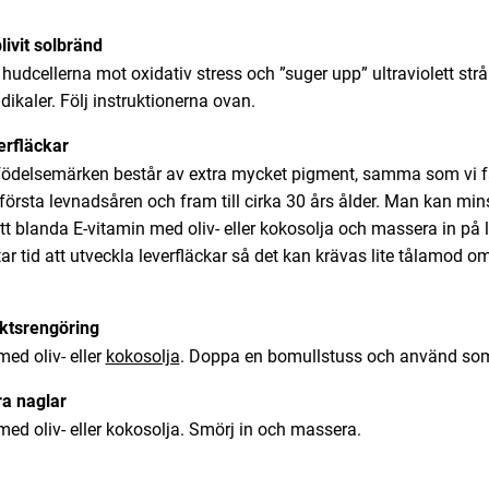
livit solbränd
hudcellerna mot oxidativ stress och ”suger upp” ultraviolett str
adikaler. Följ instruktionerna ovan.
erfläckar
 födelsemärken består av extra mycket pigment, samma som vi får
rsta levnadsåren och fram till cirka 30 års ålder. Man kan mins
 blanda E-vitamin med oliv- eller kokosolja och massera in på l
tar tid att utveckla leverfläckar så det kan krävas lite tålamod o
iktsrengöring
ed oliv- eller
kokosolja
. Doppa en bomullstuss och använd s
ra
naglar
ed oliv- eller kokosolja. Smörj in och massera.