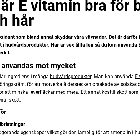
 är E vitamin bra för
h hår
oxidant som bland annat skyddar våra vävnader. Det är därför 
t i hudvårdsprodukter. Här är sex tillfällen så du kan använda 
edel.
 användas mot mycket
lär ingrediens i många
hudvårdsprodukter
. Man kan använda
E-
öringskräm, för att motverka ålderstecken orsakade av solskado
ör att minska leverfläckar med mera.
Ett annat
kosttillskott som 
ntillskott
.
för:
bristningar
görande egenskaper vilket gör den lämplig för att smörja in i h