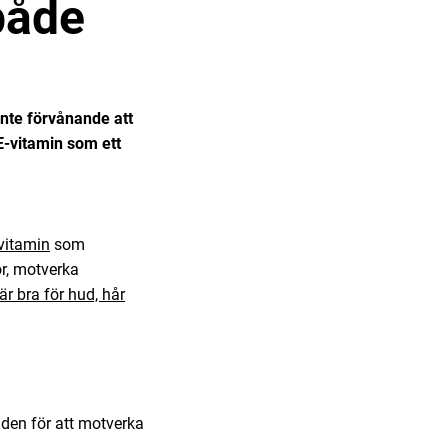
 både
inte förvånande att
E-vitamin som ett
vitamin
som
r, motverka
är bra för hud, hår
uden för att motverka