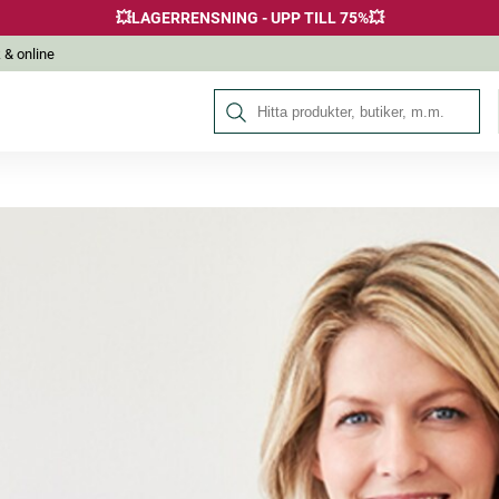
💥LAGERRENSNING - UPP TILL 75%💥
 & online
Sök på Hälsokraft