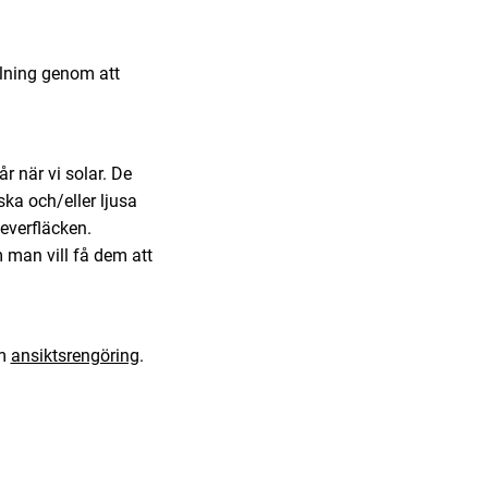
ålning genom att
 när vi solar. De
ka och/eller ljusa
everfläcken.
m man vill få dem att
om
ansiktsrengöring
.