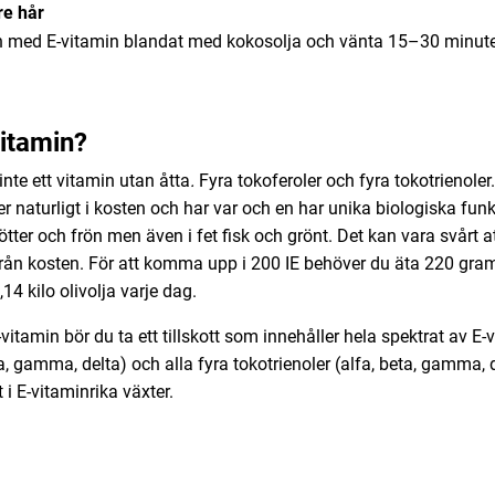
re hår
n med E-vitamin blandat med kokosolja och vänta 15–30 minuter
vitamin?
inte ett vitamin utan åtta
.
Fyra tokoferoler och fyra tokotrienoler
 naturligt i kosten och har var och en har unika biologiska funk
nötter och frön men även i fet fisk och grönt. Det kan vara svårt att
från kosten. För att komma upp i 200 IE behöver du äta 220 gram
14 kilo olivolja varje dag.
vitamin bör du ta ett tillskott som innehåller hela spektrat av E-
ta, gamma, delta) och alla fyra tokotrienoler (alfa, beta, gamma,
 i E-vitaminrika växter.