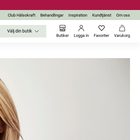
Club Hälsokraft
Behandlingar
Inspiration
Kundtjänst
Om oss
Välj din butik
Inga favoriter än
Varukor
Butiker
Logga in
Favoriter
Varukorg