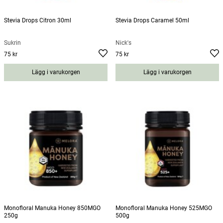
Stevia Drops Citron 30ml
Stevia Drops Caramel 50ml
Sukrin
Nick's
75 kr
75 kr
Pris
:
75 kr
Pris
:
75 kr
Lägg i varukorgen
Lägg i varukorgen
Monofloral Manuka Honey 850MGO
Monofloral Manuka Honey 525MGO
250g
500g