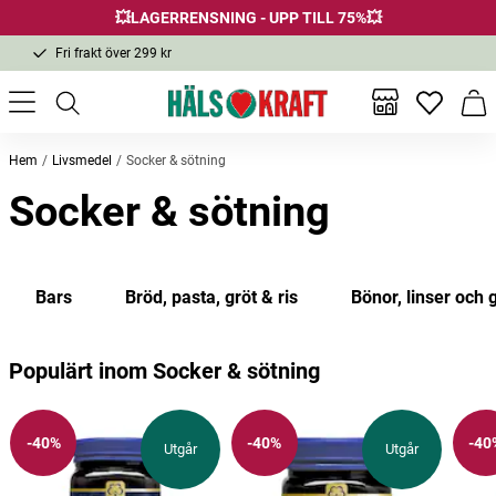
💥LAGERRENSNING - UPP TILL 75%💥
Fri frakt över 299 kr
1-3 dagars leverans
Samma pris i butik & online
Inga favor
Varu
Fri frakt över 299 kr
Hem
Livsmedel
Socker & sötning
Socker & sötning
Bars
Bröd, pasta, gröt & ris
Bönor, linser och 
Populärt inom Socker & sötning
-40%
-40%
-40
Utgår
Utgår