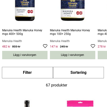
Manuka Health Manuka Honey
Manuka Health Manuka Honey
Manuka
mgo 400+ 500g
mgo 100+ 250g
mgo 4
Manuka Health
Manuka Health
Manuka
482 kr
803 kr
147 kr
245 kr
278 kr
Current price
:
482 kr
Previous price
Current price
:
803 kr
:
147 kr
Previous
Curre
price
:
245 kr
nt
Lägg i varukorgen
Lägg i varukorgen
price
:
278
kr
Pre
Filter
Sortering
vious
price
:
67 produkter
463
kr