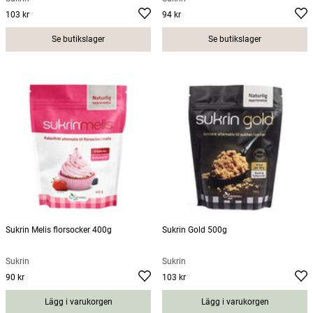
103 kr
94 kr
Pris
:
103 kr
Pris
:
94 kr
Se butikslager
Se butikslager
Sukrin Melis florsocker 400g
Sukrin Gold 500g
Sukrin
Sukrin
90 kr
103 kr
Pris
:
90 kr
Pris
:
103 kr
Lägg i varukorgen
Lägg i varukorgen