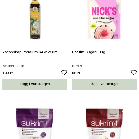
Yaconsirap Premium RAW 250ml
Use like Sugar 300g
Mother Earth
Nick's
188 kr
80 kr
Pris
:
188 kr
Pris
:
80 kr
Lägg i varukorgen
Lägg i varukorgen