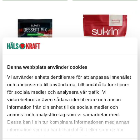
Denna webbplats använder cookies
Vi använder enhetsidentifierare för att anpassa innehållet
Sukrin Dessert mix 73g
Sukrin 500g
och annonserna till användarna, tillhandahålla funktioner
för sociala medier och analysera vår trafik. Vi
Sukrin
Sukrin
vidarebefordrar även sådana identifierare och annan
33 kr
90 kr
Pris
:
33 kr
Pris
:
90 kr
information från din enhet till de sociala medier och
Lägg i varukorgen
Lägg i varukorgen
annons- och analysföretag som vi samarbetar med.
Dessa kan i sin tur kombinera informationen med annan
information som du har tillhandahållit eller som de har
samlat in när du har använt deras tjänster.