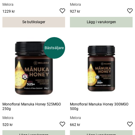
Melora
Melora
1229 kr
927 kr
Pris
:
1229 kr
Pris
:
927 kr
Se butikslager
Lägg i varukorgen
Bästsäljare
Monofloral Manuka Honey 525MGO
Monofloral Manuka Honey 300MGO
250g
500g
Melora
Melora
520 kr
662 kr
Pris
:
520 kr
Pris
:
662 kr