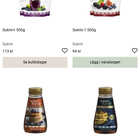
Sukrin+ 500g
Sukrin:1 500g
Sukrin
Sukrin
113 kr
94 kr
Pris
:
113 kr
Pris
:
94 kr
Se butikslager
Lägg i varukorgen