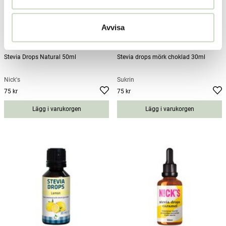
Avvisa
Stevia Drops Natural 50ml
Stevia drops mörk choklad 30ml
Nick's
Sukrin
75 kr
75 kr
Pris
:
75 kr
Pris
:
75 kr
Lägg i varukorgen
Lägg i varukorgen