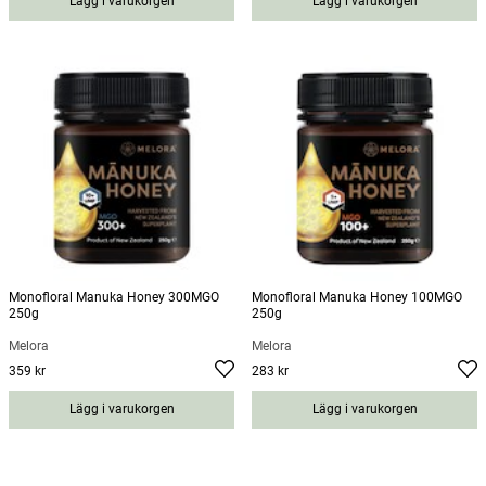
Lägg i varukorgen
Lägg i varukorgen
Monofloral Manuka Honey 300MGO
Monofloral Manuka Honey 100MGO
250g
250g
Melora
Melora
359 kr
283 kr
Pris
:
359 kr
Pris
:
283 kr
Lägg i varukorgen
Lägg i varukorgen