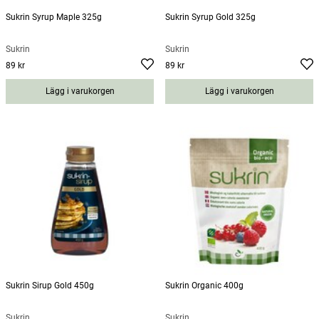
Sukrin Syrup Maple 325g
Sukrin Syrup Gold 325g
Sukrin
Sukrin
89 kr
89 kr
Pris
:
89 kr
Pris
:
89 kr
Lägg i varukorgen
Lägg i varukorgen
Sukrin Sirup Gold 450g
Sukrin Organic 400g
Sukrin
Sukrin