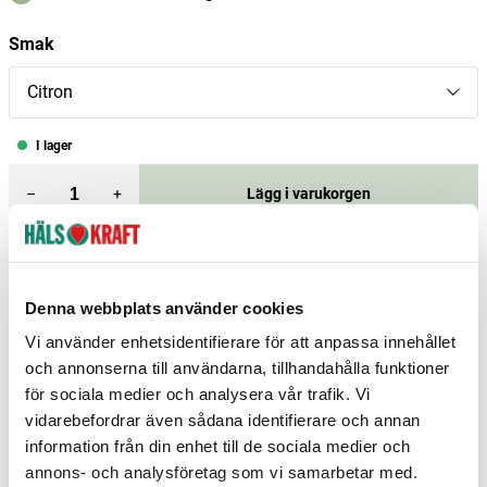
Smak
Citron
I lager
–
+
Lägg i varukorgen
Fri frakt över 299 kr
1-3 dagars leverans
Samma pris i butik & online
Denna webbplats använder cookies
Reservera och hämta i butik
Vi använder enhetsidentifierare för att anpassa innehållet
Charlottenberg
1
st
Reservera
och annonserna till användarna, tillhandahålla funktioner
för sociala medier och analysera vår trafik. Vi
Gävle
3
st
Reservera
vidarebefordrar även sådana identifierare och annan
Stockholm Upplands Väsby
6
st
Reservera
information från din enhet till de sociala medier och
annons- och analysföretag som vi samarbetar med.
Fler butiker
Kan hämtas om en timme