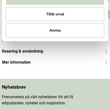
Kiki Health
Sukrin
Sukrin
Current price
191 kr
255 kr
:
191 kr
Previous price
Pris
75 kr
:
75 kr
:
255 kr
Pris
90 kr
:
90 kr
Tillåt urval
Lägg i varukorgen
Lägg i varukorgen
Produktbeskrivning
Avvisa
Innehåll
Dosering & användning
Mer information
Nyhetsbrev
Prenumerera på vårt nyhetsbrev för att få
erbjudanden, nyheter och inspiration.