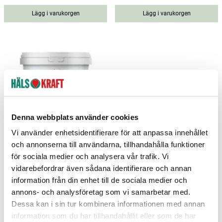
Lägg i varukorgen
Lägg i varukorgen
Denna webbplats använder cookies
Vi använder enhetsidentifierare för att anpassa innehållet
och annonserna till användarna, tillhandahålla funktioner
Fiberfin 400g
Sukrin marzipan bar 38g
för sociala medier och analysera vår trafik. Vi
vidarebefordrar även sådana identifierare och annan
Sukrin
Sukrin
information från din enhet till de sociala medier och
132 kr
24,99 kr
Pris
:
132 kr
Pris
:
24,99 kr
annons- och analysföretag som vi samarbetar med.
Ej i lager
Lägg i varukorgen
Dessa kan i sin tur kombinera informationen med annan
information som du har tillhandahållit eller som de har