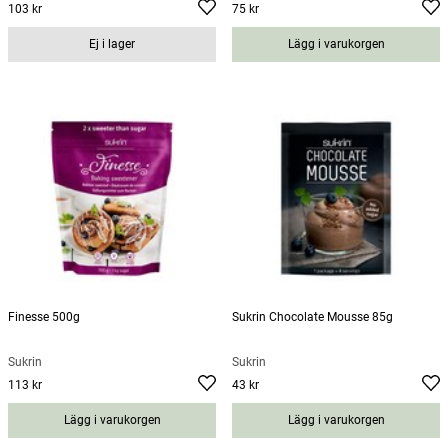
103 kr
75 kr
Pris
:
103 kr
Pris
:
75 kr
Ej i lager
Lägg i varukorgen
Finesse 500g
Sukrin Chocolate Mousse 85g
Sukrin
Sukrin
113 kr
43 kr
Pris
:
113 kr
Pris
:
43 kr
Lägg i varukorgen
Lägg i varukorgen