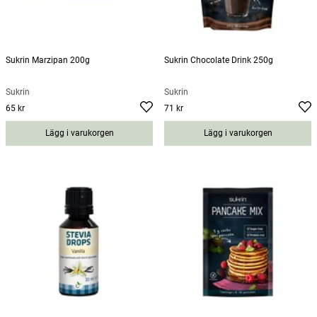
Sukrin Marzipan 200g
Sukrin Chocolate Drink 250g
Sukrin
Sukrin
65 kr
71 kr
Pris
:
65 kr
Pris
:
71 kr
Lägg i varukorgen
Lägg i varukorgen