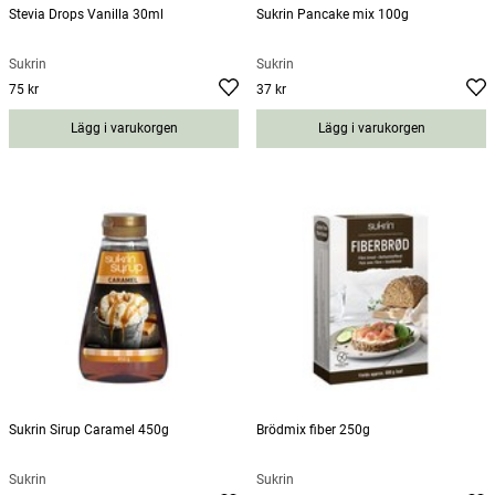
Stevia Drops Vanilla 30ml
Sukrin Pancake mix 100g
Sukrin
Sukrin
75 kr
37 kr
Pris
:
75 kr
Pris
:
37 kr
Lägg i varukorgen
Lägg i varukorgen
Sukrin Sirup Caramel 450g
Brödmix fiber 250g
Sukrin
Sukrin