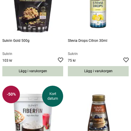
Sukrin Gold 500g
Stevia Drops Citron 30ml
Sukrin
Sukrin
103 kr
75 kr
Pris
:
103 kr
Pris
:
75 kr
Lägg i varukorgen
Lägg i varukorgen
Kort
-50%
datum