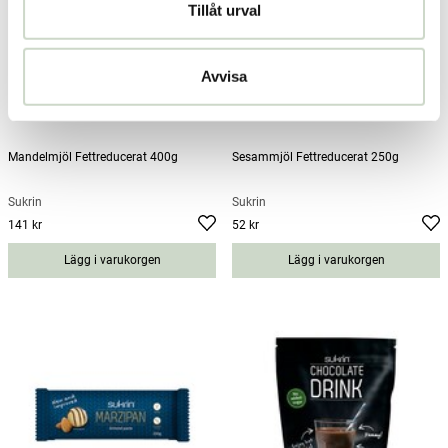
Tillåt urval
Avvisa
Mandelmjöl Fettreducerat 400g
Sesammjöl Fettreducerat 250g
Sukrin
Sukrin
141 kr
52 kr
Pris
:
141 kr
Pris
:
52 kr
Lägg i varukorgen
Lägg i varukorgen