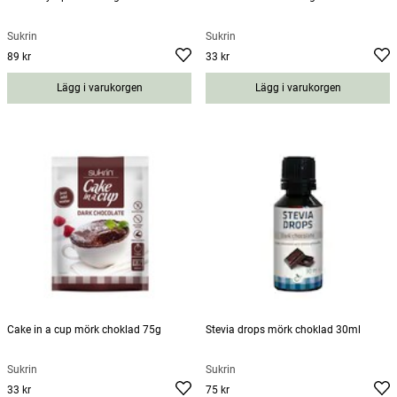
Sukrin
Sukrin
89 kr
33 kr
Pris
:
89 kr
Pris
:
33 kr
Lägg i varukorgen
Lägg i varukorgen
Cake in a cup mörk choklad 75g
Stevia drops mörk choklad 30ml
Sukrin
Sukrin
33 kr
75 kr
Pris
:
33 kr
Pris
:
75 kr