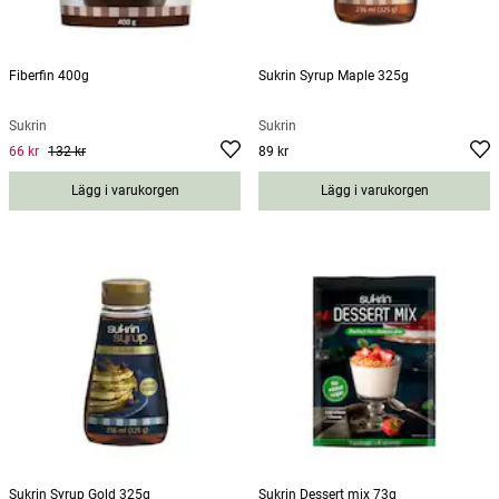
Fiberfin 400g
Sukrin Syrup Maple 325g
Sukrin
Sukrin
66 kr
132 kr
89 kr
Current price
:
66 kr
Previous price
Pris
:
132 kr
:
89 kr
Lägg i varukorgen
Lägg i varukorgen
Sukrin Syrup Gold 325g
Sukrin Dessert mix 73g