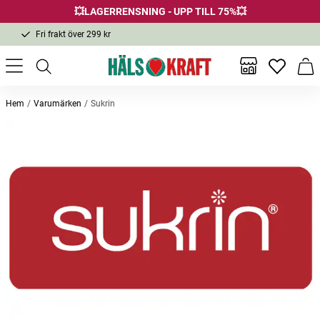
💥LAGERRENSNING - UPP TILL 75%💥
Fri frakt över 299 kr
1-3 dagars leverans
Samma pris i butik & online
Inga favor
Varu
Fri frakt över 299 kr
Hem
Varumärken
Sukrin