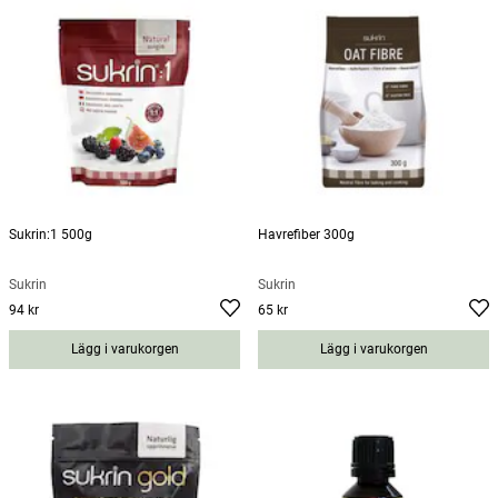
Sukrin:1 500g
Havrefiber 300g
Sukrin
Sukrin
94 kr
65 kr
Pris
:
94 kr
Pris
:
65 kr
Lägg i varukorgen
Lägg i varukorgen